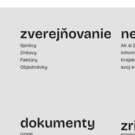
zverejňovanie
ne
Správy
Ak si 
Zmluvy
inform
Faktúry
Krajsk
Objednávky
svoj e
-
dokumenty
zr
GDPR