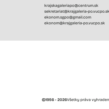
krajskagaleriapo@centrum.sk
sekretariat@krajgaleria-po.vucpo.s
ekonom.sgpo@gmail.com
ekonom@krajgaleria-po.vucpo.sk
©
1956 - 2026
Všetky práva vyhrade