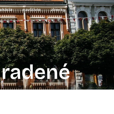
ukácia
navštívte
zbierky
aradené