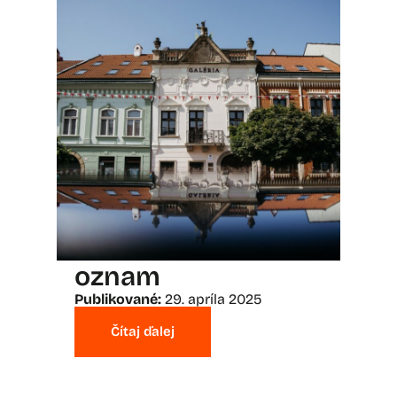
oznam
Publikované:
29. apríla 2025
Čítaj ďalej