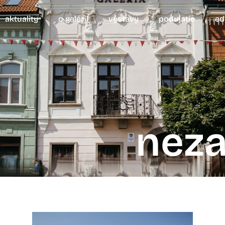
aktuality
o galérii
výstavy
podujatie
ed
nez