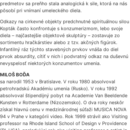
predmetov sa preňho stala analogická k sile, ktorá na nás
pôsobí pri vnímaní umeleckého diela.
Odkazy na cirkevné objekty predchnutné spirituálnou silou
Kopták často konfrontuje s konzumerizmom, lebo svoje
diela – najčastejšie objektové skulptúry – zostavuje zo
sortimentu hračkárstiev alebo z tzv. akčných figúrok.
Infantilný ráz týchto stavebných prvkov vnáša do diel
prvok absurdity, cítiť v nich i podvratný odkaz na duševnú
nevyspelosť niektorých konzumentov umenia.
MILOŠ BOĎA
sa narodil 1953 v Bratislave. V roku 1980 absolvoval
petrohradskú Akadémiu umenia (Rusko). V roku 1992
absolvoval štipendijný pobyt na Academie Van Beeldende
Kunsten v Rotterdame (Nizozemsko). O dva roky neskôr
získal hlavnú cenu v medzinárodnej súťaži MUSICA NOVA
94 v Prahe v kategórii video. Rok 1999 strávil ako Visiting
professor na Rhode Island School of Design v Providence