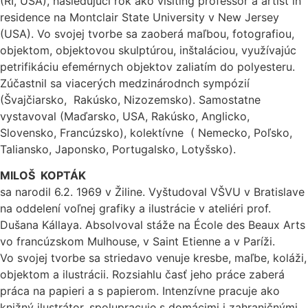
(RI, USA), nasledujúci rok ako visiting professor a artist in
residence na Montclair State University v New Jersey
(USA). Vo svojej tvorbe sa zaoberá maľbou, fotografiou,
objektom, objektovou skulptúrou, inštaláciou, využívajúc
petrifikáciu efemérnych objektov zaliatím do polyesteru.
Zúčastnil sa viacerých medzinárodnch sympózií
(Švajčiarsko, Rakúsko, Nizozemsko). Samostatne
vystavoval (Maďarsko, USA, Rakúsko, Anglicko,
Slovensko, Francúzsko), kolektívne ( Nemecko, Poľsko,
Taliansko, Japonsko, Portugalsko, Lotyšsko).
MILOŠ KOPTÁK
sa narodil 6.2. 1969 v Žiline. Vyštudoval VŠVU v Bratislave
na oddelení voľnej grafiky a ilustrácie v ateliéri prof.
Dušana Kállaya. Absolvoval stáže na École des Beaux Arts
vo francúzskom Mulhouse, v Saint Etienne a v Paríži.
Vo svojej tvorbe sa striedavo venuje kresbe, maľbe, koláži,
objektom a ilustrácii. Rozsiahlu časť jeho práce zaberá
práca na papieri a s papierom. Intenzívne pracuje ako
knižný ilustrátor, spolupracuje s domácimi i zahraničnými