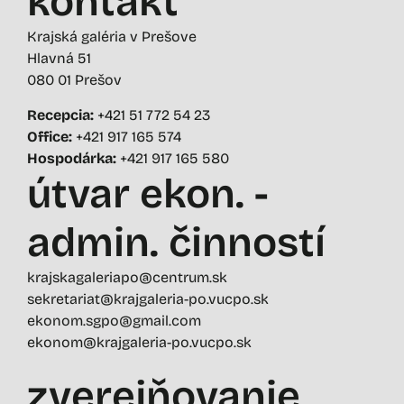
kontakt
Krajská galéria v Prešove
Hlavná 51
080 01 Prešov
Recepcia:
+421 51 772 54 23
Office:
+421 917 165 574
Hospodárka:
+421 917 165 580
útvar ekon. -
admin. činností
krajskagaleriapo@centrum.sk
sekretariat@krajgaleria-po.vucpo.sk
ekonom.sgpo@gmail.com
ekonom@krajgaleria-po.vucpo.sk
zverejňovanie