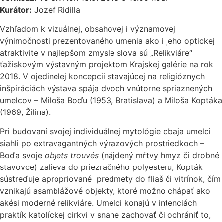
Kurátor:
Jozef Ridilla
Vzhľadom k vizuálnej, obsahovej i významovej
výnimočnosti prezentovaného umenia ako i jeho optickej
atraktivite v najlepšom zmysle slova sú „Relikviáre“
ťažiskovým výstavným projektom Krajskej galérie na rok
2018. V ojedinelej koncepcii stavajúcej na religióznych
inšpiráciách výstava spája dvoch vnútorne spriaznených
umelcov – Miloša Boďu (1953, Bratislava) a Miloša Koptáka
(1969, Žilina).
Pri budovaní svojej individuálnej mytológie obaja umelci
siahli po extravagantných výrazových prostriedkoch –
Boďa svoje
objets trouvés
(nájdený mŕtvy hmyz či drobné
stavovce) zalieva do priezračného polyesteru, Kopták
sústreďuje apropriované predmety do fliaš či vitrínok, čím
vznikajú asamblážové objekty, ktoré možno chápať ako
akési moderné relikviáre. Umelci konajú v intenciách
praktík katolíckej cirkvi v snahe zachovať či ochrániť to,