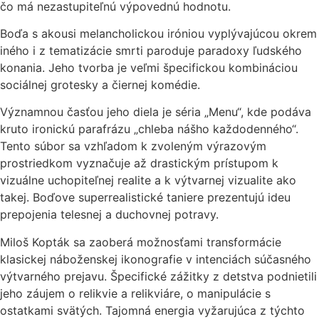
čo má nezastupiteľnú výpovednú hodnotu.
Boďa s akousi melancholickou iróniou vyplývajúcou okrem
iného i z tematizácie smrti paroduje paradoxy ľudského
konania. Jeho tvorba je veľmi špecifickou kombináciou
sociálnej grotesky a čiernej komédie.
Významnou časťou jeho diela je séria „Menu“, kde podáva
kruto ironickú parafrázu „chleba nášho každodenného“.
Tento súbor sa vzhľadom k zvoleným výrazovým
prostriedkom vyznačuje až drastickým prístupom k
vizuálne uchopiteľnej realite a k výtvarnej vizualite ako
takej. Boďove superrealistické taniere prezentujú ideu
prepojenia telesnej a duchovnej potravy.
Miloš Kopták sa zaoberá možnosťami transformácie
klasickej náboženskej ikonografie v intenciách súčasného
výtvarného prejavu. Špecifické zážitky z detstva podnietili
jeho záujem o relikvie a relikviáre, o manipulácie s
ostatkami svätých. Tajomná energia vyžarujúca z týchto