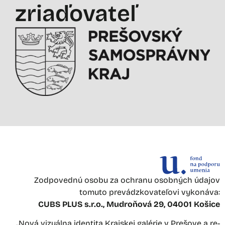
zriaďovateľ
Zodpovednú osobu za ochranu osobných údajov
tomuto prevádzkovateľovi vykonáva:
CUBS PLUS s.r.o., Mudroňová 29, 04001 Košice
„Nová vizuálna identita Krajskej galérie v Prešove a re-