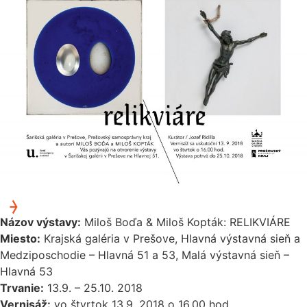
Názov výstavy:
Miloš Boďa & Miloš Kopták: RELIKVIÁRE
Miesto:
Krajská galéria v Prešove, Hlavná výstavná sieň a
Medziposchodie – Hlavná 51 a 53, Malá výstavná sieň –
Hlavná 53
Trvanie:
13.9. – 25.10. 2018
Vernisáž:
vo štvrtok 13.9. 2018 o 16.00 hod.