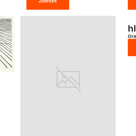
Zobraziť
h
Ore