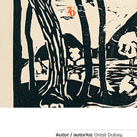
Autor / autorka:
Orest Dubay