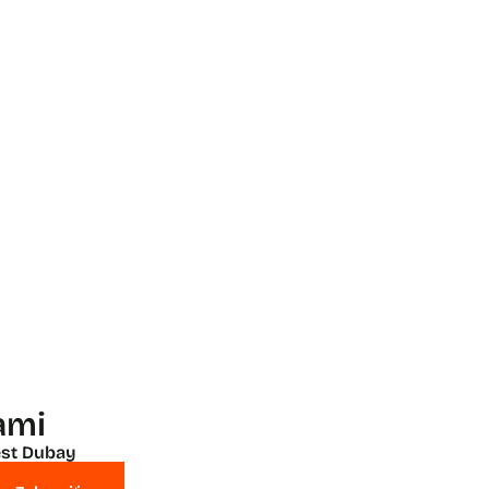
ami
st Dubay