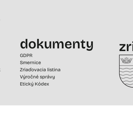
-
dokumenty
zr
GDPR
Smernice
k
Zriaďovacia listina
Výročné správy
Etický Kódex