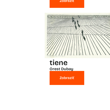
Zobraziť
tiene
Orest Dubay
Zobraziť