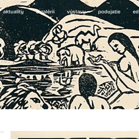
aktuality
o galérii
výstavy
podujatie
ed