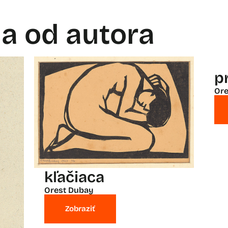
la od autora
p
Ore
kľačiaca
Orest Dubay
Zobraziť