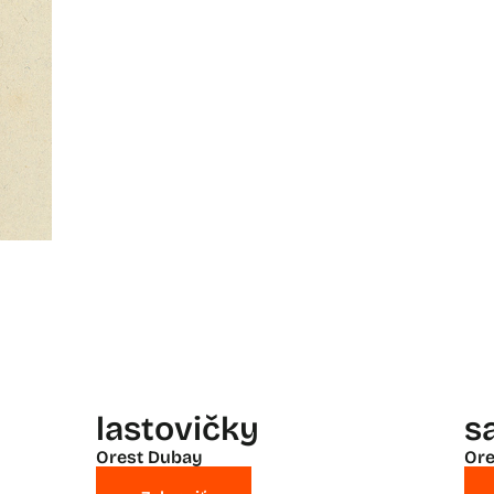
lastovičky
s
Orest Dubay
Ore