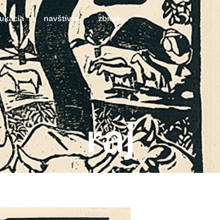
ukácia
navštívte
zbierky
raj