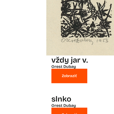
vždy jar v.
Orest Dubay
Zobraziť
slnko
Orest Dubay