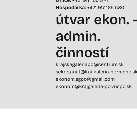
Office:
+421 917 165 574
Hospodárka:
+421 917 165 580
útvar ekon. 
admin.
činností
krajskagaleriapo@centrum.sk
sekretariat@krajgaleria-po.vucpo.s
ekonom.sgpo@gmail.com
ekonom@krajgaleria-po.vucpo.sk