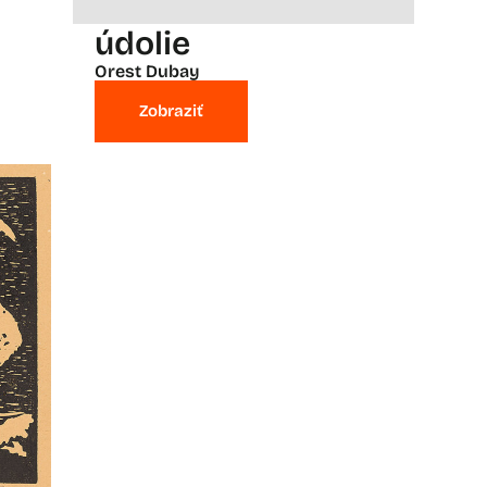
údolie
Orest Dubay
Zobraziť