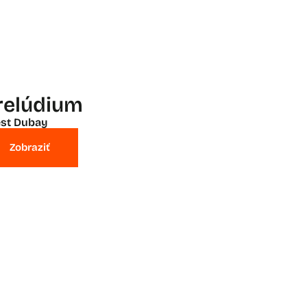
relúdium
st Dubay
Zobraziť