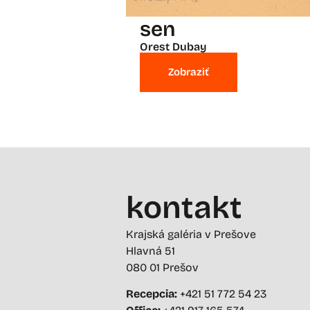
sen
Orest Dubay
Zobraziť
kontakt
Krajská galéria v Prešove
Hlavná 51
080 01 Prešov
Recepcia:
+421 51 772 54 23