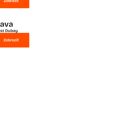
Zobraziť
lava
st Dubay
Zobraziť