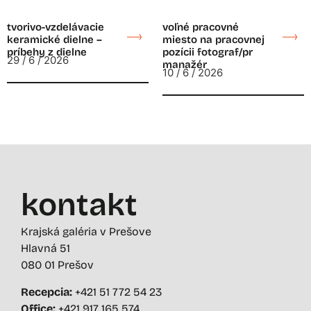
tvorivo-vzdelávacie
voľné pracovné
keramické dielne –
miesto na pracovnej
príbehy z dielne
pozícii fotograf/pr
29 / 6 / 2026
manažér
10 / 6 / 2026
kontakt
Krajská galéria v Prešove
Hlavná 51
080 01 Prešov
Recepcia:
+421 51 772 54 23
Office:
+421 917 165 574