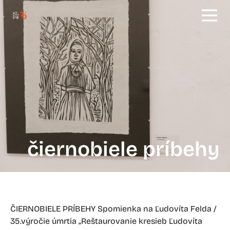
čiernobiele príbehy
ČIERNOBIELE PRÍBEHY Spomienka na Ľudovíta Felda /
35.výročie úmrtia „Reštaurovanie kresieb Ľudovíta