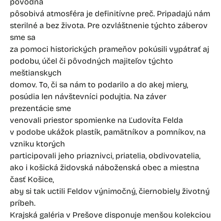
pôvodná
pôsobivá atmosféra je definitívne preč. Pripadajú nám
sterilné a bez života. Pre ozvláštnenie týchto záberov
sme sa
za pomoci historických prameňov pokúsili vypátrať aj
podobu, účel či pôvodných majiteľov týchto
meštianskych
domov. To, či sa nám to podarilo a do akej miery,
posúdia len návštevníci podujtia. Na záver
prezentácie sme
venovali priestor spomienke na Ľudovíta Felda
v podobe ukážok plastík, pamätníkov a pomníkov, na
vzniku ktorých
participovali jeho priaznivci, priatelia, obdivovatelia,
ako i košická židovská náboženská obec a miestna
časť Košice,
aby si tak uctili Feldov výnimočný, čiernobiely životný
príbeh.
Krajská galéria v Prešove disponuje menšou kolekciou