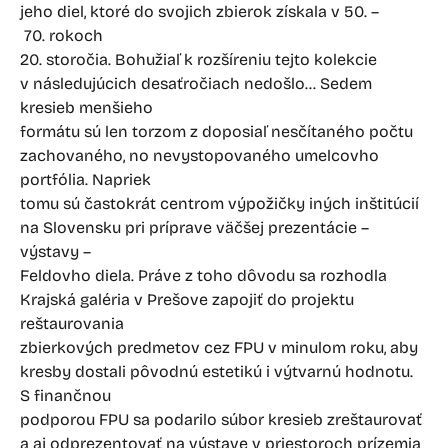
jeho diel, ktoré do svojich zbierok získala v 50. –
70. rokoch
20. storočia. Bohužiaľ k rozšíreniu tejto kolekcie
v následujúcich desaťročiach nedošlo… Sedem
kresieb menšieho
formátu sú len torzom z doposiaľ nesčítaného počtu
zachovaného, no nevystopovaného umelcovho
portfólia. Napriek
tomu sú častokrát centrom výpožičky iných inštitúcií
na Slovensku pri príprave väčšej prezentácie –
výstavy –
Feldovho diela. Práve z toho dôvodu sa rozhodla
Krajská galéria v Prešove zapojiť do projektu
reštaurovania
zbierkových predmetov cez FPU v minulom roku, aby
kresby dostali pôvodnú estetikú i výtvarnú hodnotu.
S finančnou
podporou FPU sa podarilo súbor kresieb zreštaurovať
a aj odprezentovať na výstave v priestoroch prízemia