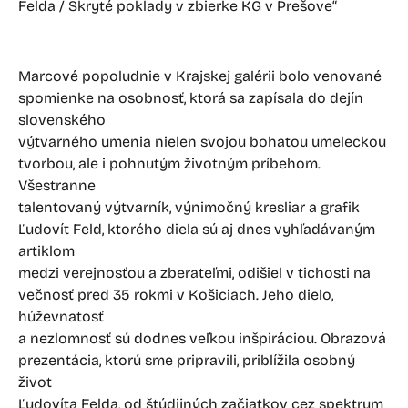
Felda / Skryté poklady v zbierke KG v Prešove“
Marcové popoludnie v Krajskej galérii bolo venované
spomienke na osobnosť, ktorá sa zapísala do dejín
slovenského
výtvarného umenia nielen svojou bohatou umeleckou
tvorbou, ale i pohnutým životným príbehom.
Všestranne
talentovaný výtvarník, výnimočný kresliar a grafik
Ľudovít Feld, ktorého diela sú aj dnes vyhľadávaným
artiklom
medzi verejnosťou a zberateľmi, odišiel v tichosti na
večnosť pred 35 rokmi v Košiciach. Jeho dielo,
húževnatosť
a nezlomnosť sú dodnes veľkou inšpiráciou. Obrazová
prezentácia, ktorú sme pripravili, priblížila osobný
život
Ľudovíta Felda, od štúdijných začiatkov cez spektrum