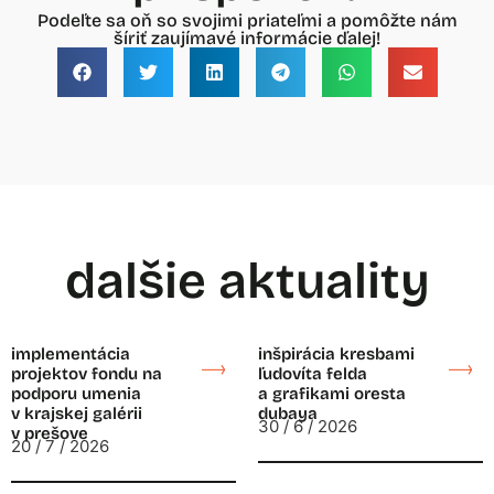
Podeľte sa oň so svojimi priateľmi a pomôžte nám
šíriť zaujímavé informácie ďalej!
dalšie aktuality
implementácia
inšpirácia kresbami
projektov fondu na
ľudovíta felda
podporu umenia
a grafikami oresta
v krajskej galérii
dubaya
30 / 6 / 2026
v prešove
20 / 7 / 2026