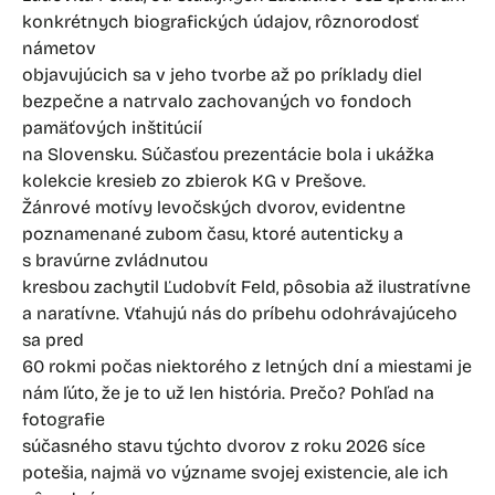
konkrétnych biografických údajov, rôznorodosť
námetov
objavujúcich sa v jeho tvorbe až po príklady diel
bezpečne a natrvalo zachovaných vo fondoch
pamäťových inštitúcií
na Slovensku. Súčasťou prezentácie bola i ukážka
kolekcie kresieb zo zbierok KG v Prešove.
Žánrové motívy levočských dvorov, evidentne
poznamenané zubom času, ktoré autenticky a
s bravúrne zvládnutou
kresbou zachytil Ľudobvít Feld, pôsobia až ilustratívne
a naratívne. Vťahujú nás do príbehu odohrávajúceho
sa pred
60 rokmi počas niektorého z letných dní a miestami je
nám ľúto, že je to už len história. Prečo? Pohľad na
fotografie
súčasného stavu týchto dvorov z roku 2026 síce
potešia, najmä vo význame svojej existencie, ale ich