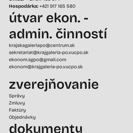
Hospodárka:
+421 917 165 580
útvar ekon. -
admin. činností
krajskagaleriapo@centrum.sk
sekretariat@krajgaleria-po.vucpo.sk
ekonom.sgpo@gmail.com
ekonom@krajgaleria-po.vucpo.sk
zverejňovanie
Správy
Zmluvy
Faktúry
Objednávky
dokumenty