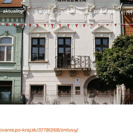
aktuality
o galérii
výstavy
podujatie
ed
novanie.po-kraj.sk/37781268/zmluvy/