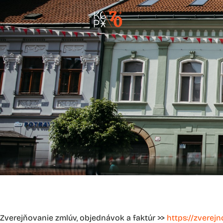
Zverejňovanie zmlúv, objednávok a faktúr >>
https://zverej