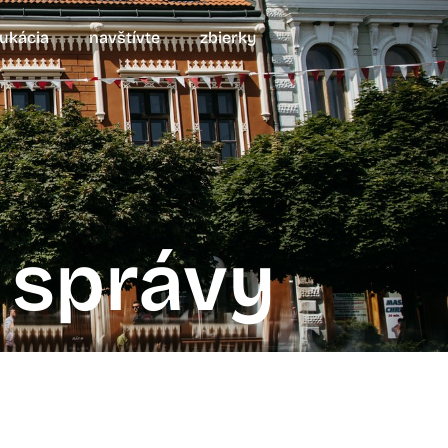
ukácia
navštívte
zbierky
správy