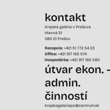
kontakt
Krajská galéria v Prešove
Hlavná 51
080 01 Prešov
Recepcia:
+421 51 772 54 23
Office:
+421 917 165 574
Hospodárka:
+421 917 165 580
útvar ekon. 
admin.
činností
krajskagaleriapo@centrum.sk