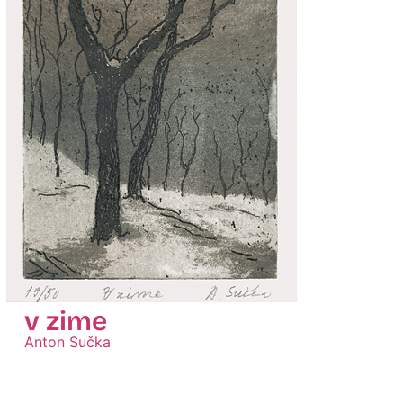
v zime
Anton Sučka
Zobraziť