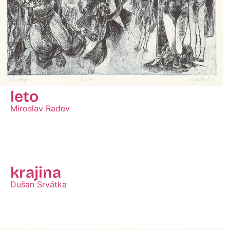
leto
Miroslav Radev
Zobraziť
krajina
Dušan Srvátka
Zobraziť