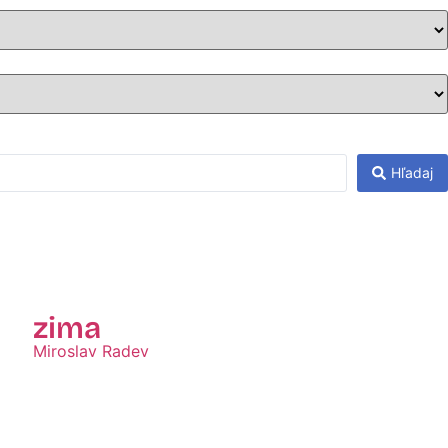
Hľadaj
zima
Miroslav Radev
Zobraziť