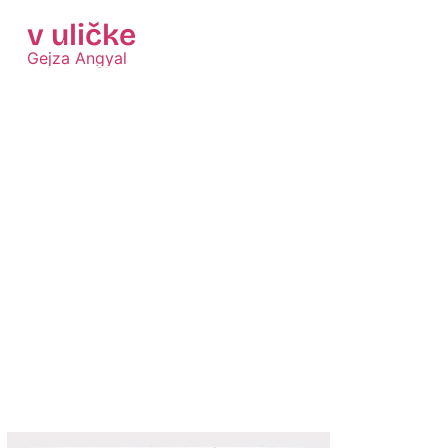
v uličke
Gejza Angyal
Zobraziť