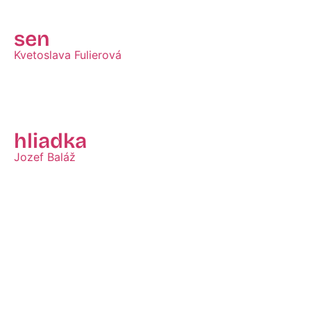
sen
Kvetoslava Fulierová
Zobraziť
hliadka
Jozef Baláž
Zobraziť