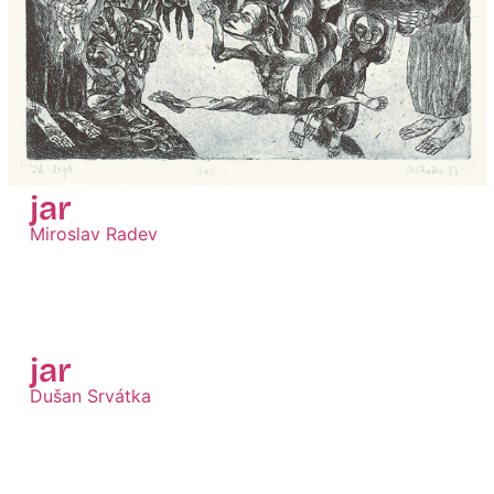
jar
Miroslav Radev
Zobraziť
jar
Dušan Srvátka
Zobraziť