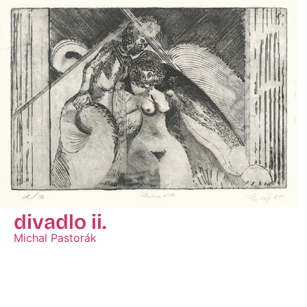
divadlo ii.
Michal Pastorák
Zobraziť