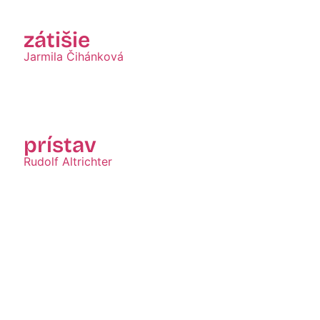
zátišie
Jarmila Čihánková
Zobraziť
prístav
Rudolf Altrichter
Zobraziť