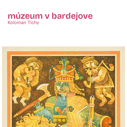
múzeum v bardejove
Koloman Tichy
Zobraziť