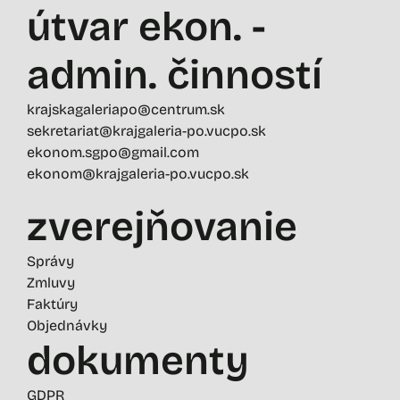
útvar ekon. -
admin. činností
krajskagaleriapo@centrum.sk
sekretariat@krajgaleria-po.vucpo.sk
ekonom.sgpo@gmail.com
ekonom@krajgaleria-po.vucpo.sk
zverejňovanie
Správy
Zmluvy
Faktúry
Objednávky
dokumenty
GDPR