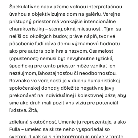
Špekulatívne nadviažeme voľnou interpretačnou
úvahou a objektivizujme dom na galériu. Verejne
prístupný priestor má vonkajšie intencionálne
charakteristiky – steny, okná, miestnosti. Tými sa
nelíši od okolitých budov, práve náplň, tvorivé
pôsobenie ľudí dáva domu významovú hodnotu
ako pre autora bola hra s názvom. Osamelosť
(opustenosť) nemusí byť nevyhnutne fyzická,
špecificky pre tento priestor môže vznikať len
nezáujmom, ľahostajnosťou či neodbornosťou.
Rovnako vo verejnosti je v duchu humanistickej
spoločenskej dohody dôležité negatívne javy
prekonávať na individuálnej i kolektívnej báze, aby
sme ako druh mali pozitívnu víziu pre potenciál
ľudstva. Žitá,
zdieľaná skutočnosť. Umenie ju reprezentuje, a ako
Fulla – umelec sa skrze neho vysporiadal so
svetom, divák sa s ním konfrontuje práve v tomto