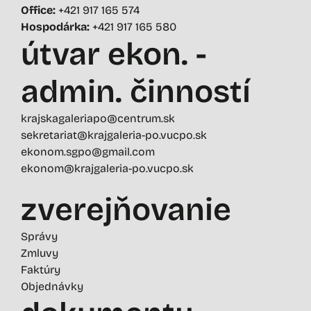
Office:
+421 917 165 574
Hospodárka:
+421 917 165 580
útvar ekon. -
admin. činností
krajskagaleriapo@centrum.sk
sekretariat@krajgaleria-po.vucpo.sk
ekonom.sgpo@gmail.com
ekonom@krajgaleria-po.vucpo.sk
zverejňovanie
Správy
Zmluvy
Faktúry
Objednávky