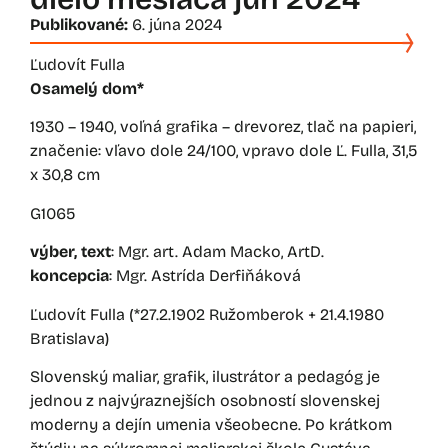
Publikované:
6. júna 2024
Ľudovít Fulla
Osamelý dom*
1930 – 1940, voľná grafika – drevorez, tlač na papieri,
značenie: vľavo dole 24/100, vpravo dole Ľ. Fulla, 31,5
x 30,8 cm
G1065
výber, text
: Mgr. art. Adam Macko, ArtD.
koncepcia
: Mgr. Astrída Derfiňáková
Ľudovít Fulla (*27.2.1902 Ružomberok + 21.4.1980
Bratislava)
Slovenský maliar, grafik, ilustrátor a pedagóg je
jednou z najvýraznejších osobností slovenskej
moderny a dejín umenia všeobecne. Po krátkom