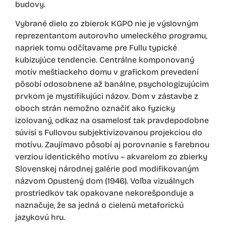
budovy.
Vybrané dielo zo zbierok KGPO nie je výslovným
reprezentantom autorovho umeleckého programu,
napriek tomu odčítavame pre Fullu typické
kubizujúce tendencie. Centrálne komponovaný
motív meštiackeho domu v grafickom prevedení
pôsobí odosobnene až banálne, psychologizujúcim
prvkom je mystifikujúci názov. Dom v zástavbe z
oboch strán nemožno označiť ako fyzicky
izolovaný, odkaz na osamelosť tak pravdepodobne
súvisí s Fullovou subjektivizovanou projekciou do
motívu. Zaujímavo pôsobí aj porovnanie s farebnou
verziou identického motívu – akvarelom zo zbierky
Slovenskej národnej galérie pod modifikovaným
názvom Opustený dom (1946). Voľba vizuálnych
prostriedkov tak opakovane nekorešponduje a
naznačuje, že sa jedná o cielenú metaforickú
jazykovú hru.