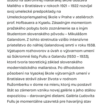
štúdiu na súkromnej maliarskej škole Gustáva
Mallého v Bratislave v rokoch 1921 – 1922 rozvíjal
svoj umelecké predpoklady na
Umeleckopriemyselnej škole v Prahe v ateliéroch
prof. Hofbauera a Kyselu. Zásadným momentom
pražského pobytu bolo zoznámenie sa s iným
študentom slovenského pôvodu – Mikulášom
Galandom. Z tohto stretnutia vzišlo intenzívne
priateľstvo do náhlej Galandovej smrti v roku 1938.
Výstupom rozhovorov a úvah o výtvarnom umení
sú Súkromné listy Fullu a Galandu (1930 – 1933),
ktoré tvoria teoretický základ slovenského
modernistického maliarstva. Po dlhodobom
pôsobení na Vysokej škole výtvarných umení v
Bratislave strávil záver života v rodnom
Ružomberku v dome na mieru, ktorý mu postavil
štát so zámerom vzniku novej galérie s jeho stálou
expozíciou – darovanými dielami. Galéria Ľudovíta
Fullu je momentálne uzavretá pre havarijný stav