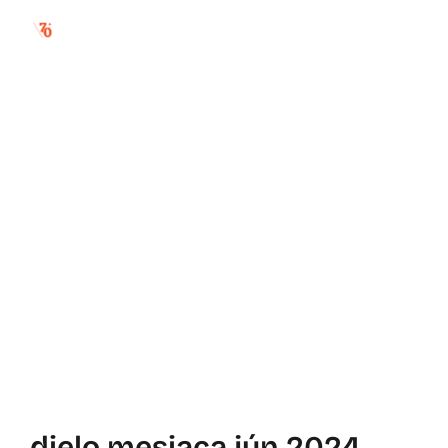
ľudovít fulla:
osamelý dom
dielo mesiaca jún 2024