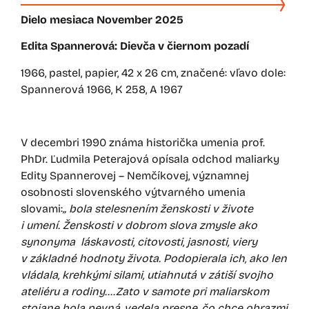
Dielo mesiaca November 2025
Edita Spannerová: Dievča v čiernom pozadí
1966, pastel, papier, 42 x 26 cm, značené: vľavo dole:
Spannerová 1966, K 258, A 1967
V decembri 1990 známa historička umenia prof.
PhDr. Ľudmila Peterajová opísala odchod maliarky
Edity Spannerovej – Nemčíkovej, významnej
osobnosti slovenského výtvarného umenia
slovami:
„ bola stelesnením ženskosti v živote
i umení. Ženskosti v dobrom slova zmysle ako
synonyma láskavosti, citovosti, jasnosti, viery
v základné hodnoty života. Podopierala ich, ako len
vládala, krehkými silami, utiahnutá v zátiší svojho
ateliéru a rodiny….Zato v samote pri maliarskom
stojane bola pevná, vedela presne, čo chce obrazmi