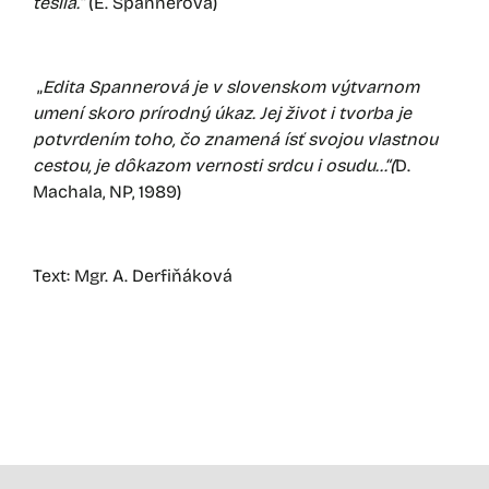
tešila.“
(E. Spannerová)
„
Edita Spannerová je v slovenskom výtvarnom
umení skoro prírodný úkaz. Jej život i tvorba je
potvrdením toho, čo znamená ísť svojou vlastnou
cestou, je dôkazom vernosti srdcu i osudu…“(
D.
Machala, NP, 1989)
Text: Mgr. A. Derfiňáková