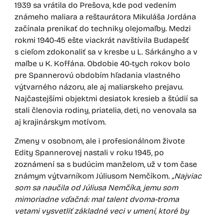
1939 sa vrátila do Prešova, kde pod vedením
známeho maliara a reštaurátora Mikuláša Jordána
začínala prenikať do techniky olejomaľby. Medzi
rokmi 1940-45 ešte viackrát navštívila Budapešť
s cieľom zdokonaliť sa v kresbe u L. Sárkányho a v
maľbe u K. Koffána. Obdobie 40-tych rokov bolo
pre Spannerovú obdobím hľadania vlastného
výtvarného názoru, ale aj maliarskeho prejavu.
Najčastejšími objektmi desiatok kresieb a štúdií sa
stali členovia rodiny, priatelia, deti, no venovala sa
aj krajinárskym motívom.
Zmeny v osobnom, ale i profesionálnom živote
Edity Spannerovej nastali v roku 1945, po
zoznámení sa s budúcim manželom, už v tom čase
známym výtvarníkom Júliusom Nemčíkom.
„Najviac
som sa naučila od Júliusa Nemčíka, jemu som
mimoriadne vďačná: mal talent dvoma-troma
vetami vysvetliť základné veci v umení, ktoré by