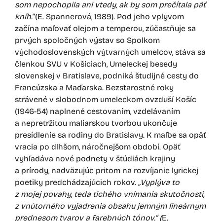
som nepochopila ani vtedy, ak by som prečítala päť
kníh.
“(E. Spannerová, 1989). Pod jeho vplyvom
začína maľovať olejom a temperou, zúčastňuje sa
prvých spoločných výstav so Spolkom
východoslovenských výtvarných umelcov, stáva sa
členkou SVU v Košiciach, Umeleckej besedy
slovenskej v Bratislave, podniká študijné cesty do
Francúzska a Maďarska. Bezstarostné roky
strávené v slobodnom umeleckom ovzduší Košíc
(1946-54) naplnené cestovaním, vzdelávaním
a nepretržitou maliarskou tvorbou ukončuje
presídlenie sa rodiny do Bratislavy. K maľbe sa opäť
vracia po dlhšom, náročnejšom období. Opäť
vyhľadáva nové podnety v štúdiách krajiny
a prírody, nadväzujúc pritom na rozvíjanie lyrickej
poetiky predchádzajúcich rokov.
„Vyplýva to
z mojej povahy, teda tichého vnímania skutočnosti,
z vnútorného vyjadrenia obsahu jemným lineárnym
prednesom tvarov a farebných tónov.“ (
E.