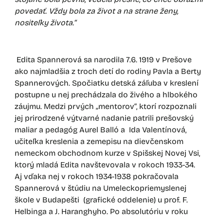
povedať. Vždy bola za život a na strane ženy,
nositeľky života.“
Edita Spannerová sa narodila 7.6. 1919 v Prešove
ako najmladšia z troch detí do rodiny Pavla a Berty
Spannerových. Spočiatku detská záľuba v kreslení
postupne u nej prechádzala do živého a hlbokého
záujmu. Medzi prvých „mentorov“, ktorí rozpoznali
jej prirodzené výtvarné nadanie patrili prešovský
maliar a pedagóg Aurel Balló a Ida Valentínová,
učiteľka kreslenia a zemepisu na dievčenskom
nemeckom obchodnom kurze v Spišskej Novej Vsi,
ktorý mladá Edita navštevovala v rokoch 1933-34.
Aj vďaka nej v rokoch 1934-1938 pokračovala
Spannerová v štúdiu na Umeleckopriemyslenej
škole v Budapešti (grafické oddelenie) u prof. F.
Helbinga a J. Haranghyho. Po absolutóriu v roku