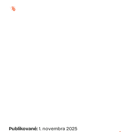
edita spannerová:
dievča v čiernom
pozadí
Publikované:
1. novembra 2025