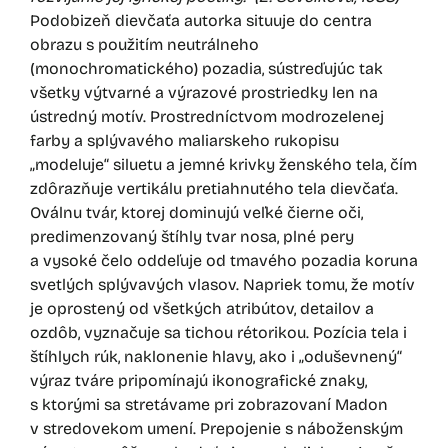
Podobizeň dievčaťa autorka situuje do centra
obrazu s použitím neutrálneho
(monochromatického) pozadia, sústreďujúc tak
všetky výtvarné a výrazové prostriedky len na
ústredný motív. Prostredníctvom modrozelenej
farby a splývavého maliarskeho rukopisu
„modeluje“ siluetu a jemné krivky ženského tela, čím
zdôrazňuje vertikálu pretiahnutého tela dievčaťa.
Oválnu tvár, ktorej dominujú veľké čierne oči,
predimenzovaný štíhly tvar nosa, plné pery
a vysoké čelo oddeľuje od tmavého pozadia koruna
svetlých splývavých vlasov. Napriek tomu, že motív
je oprostený od všetkých atribútov, detailov a
ozdôb, vyznačuje sa tichou rétorikou. Pozícia tela i
štíhlych rúk, naklonenie hlavy, ako i „oduševnený“
výraz tváre pripomínajú ikonografické znaky,
s ktorými sa stretávame pri zobrazovaní Madon
v stredovekom umení. Prepojenie s náboženským