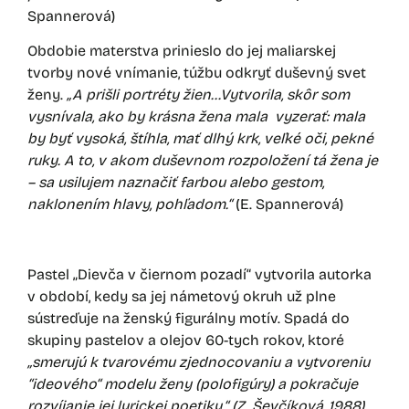
Spannerová)
Obdobie materstva prinieslo do jej maliarskej
tvorby nové vnímanie, túžbu odkryť duševný svet
ženy.
„A prišli portréty žien…Vytvorila, skôr som
vysnívala, ako by krásna žena mala vyzerať: mala
by byť vysoká, štíhla, mať dlhý krk, veľké oči, pekné
ruky. A to, v akom duševnom rozpoložení tá žena je
– sa usilujem naznačiť farbou alebo gestom,
naklonením hlavy, pohľadom.“
(E. Spannerová)
Pastel „Dievča v čiernom pozadí“ vytvorila autorka
v období, kedy sa jej námetový okruh už plne
sústreďuje na ženský figurálny motív. Spadá do
skupiny pastelov a olejov 60-tych rokov, ktoré
„smerujú k tvarovému zjednocovaniu a vytvoreniu
“ideového“ modelu ženy (polofigúry) a pokračuje
rozvíjanie jej lyrickej poetiky.“ (Z. Ševčíková, 1988)