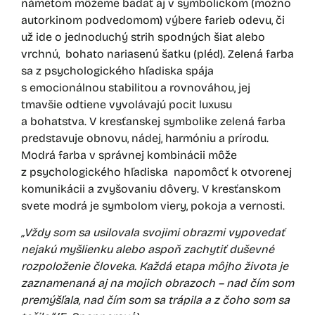
námetom môžeme badať aj v symbolickom (možno
autorkinom podvedomom) výbere farieb odevu, či
už ide o jednoduchý strih spodných šiat alebo
vrchnú, bohato nariasenú šatku (pléd). Zelená farba
sa z psychologického hľadiska spája
s emocionálnou stabilitou a rovnováhou, jej
tmavšie odtiene vyvolávajú pocit luxusu
a bohatstva. V kresťanskej symbolike zelená farba
predstavuje obnovu, nádej, harmóniu a prírodu.
Modrá farba v správnej kombinácii môže
z psychologického hľadiska napomôcť k otvorenej
komunikácii a zvyšovaniu dôvery. V kresťanskom
svete modrá je symbolom viery, pokoja a vernosti.
„Vždy som sa usilovala svojimi obrazmi vypovedať
nejakú myšlienku alebo aspoň zachytiť duševné
rozpoloženie človeka. Každá etapa môjho života je
zaznamenaná aj na mojich obrazoch – nad čím som
premýšľala, nad čím som sa trápila a z čoho som sa