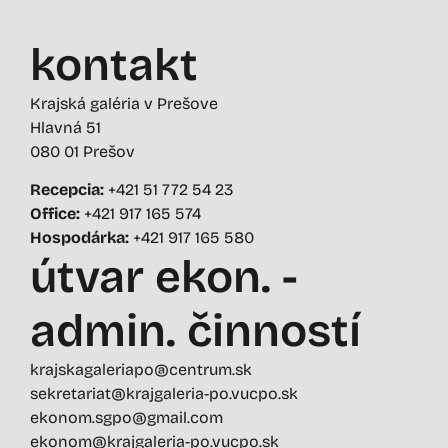
kontakt
Krajská galéria v Prešove
Hlavná 51
080 01 Prešov
Recepcia:
+421 51 772 54 23
Office:
+421 917 165 574
Hospodárka:
+421 917 165 580
útvar ekon. -
admin. činností
krajskagaleriapo@centrum.sk
sekretariat@krajgaleria-po.vucpo.sk
ekonom.sgpo@gmail.com
ekonom@krajgaleria-po.vucpo.sk