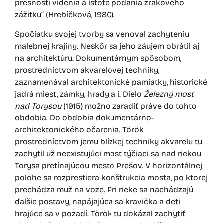
presnosti videnia a istote podania zrakového
zážitku“ (Hrebíčková, 1980).
Spočiatku svojej tvorby sa venoval zachyteniu
malebnej krajiny. Neskôr sa jeho záujem obrátil aj
na architektúru. Dokumentárnym spôsobom,
prostredníctvom akvarelovej techniky,
zaznamenával architektonické pamiatky, historické
jadrá miest, zámky, hrady a i. Dielo
Železný most
nad Torysou
(1915) možno zaradiť práve do tohto
obdobia. Do obdobia dokumentárno-
architektonického očarenia. Török
prostredníctvom jemu blízkej techniky akvarelu tu
zachytil už neexistujúci most týčiaci sa nad riekou
Torysa pretínajúcou mesto Prešov. V horizontálnej
polohe sa rozprestiera konštrukcia mosta, po ktorej
prechádza muž na voze. Pri rieke sa nachádzajú
ďalšie postavy, napájajúca sa kravička a deti
hrajúce sa v pozadí. Török tu dokázal zachytiť