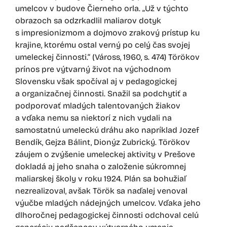
umelcov v budove Čierneho orla. „Už v týchto
obrazoch sa odzrkadlil maliarov dotyk
s impresionizmom a dojmovo zrakový prístup ku
krajine, ktorému ostal verný po celý čas svojej
umeleckej činnosti.“ (Váross, 1960, s. 474) Törökov
prínos pre výtvarný život na východnom
Slovensku však spočíval aj v pedagogickej
a organizačnej činnosti. Snažil sa podchytiť a
podporovať mladých talentovaných žiakov
a vďaka nemu sa niektorí z nich vydali na
samostatnú umeleckú dráhu ako napríklad Jozef
Bendík, Gejza Bálint, Dionýz Zubrický. Törökov
záujem o zvýšenie umeleckej aktivity v Prešove
dokladá aj jeho snaha o založenie súkromnej
maliarskej školy v roku 1924. Plán sa bohužiaľ
nezrealizoval, avšak Török sa naďalej venoval
výučbe mladých nádejných umelcov. Vďaka jeho
dlhoročnej pedagogickej činnosti odchoval celú