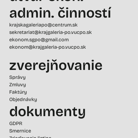
admin. činností
krajskagaleriapo@centrum.sk
sekretariat@krajgaleria-po.vucpo.sk
ekonom.sgpo@gmail.com
ekonom@krajgaleria-po.vucpo.sk
zverejňovanie
Správy
Zmluvy
Faktúry
Objednávky
dokumenty
GDPR
Smernice