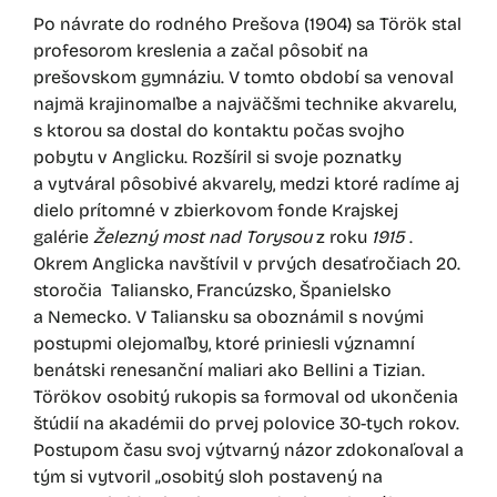
Po návrate do rodného Prešova (1904) sa Török stal
profesorom kreslenia a začal pôsobiť na
prešovskom gymnáziu. V tomto období sa venoval
najmä krajinomaľbe a najväčšmi technike akvarelu,
s ktorou sa dostal do kontaktu počas svojho
pobytu v Anglicku. Rozšíril si svoje poznatky
a vytváral pôsobivé akvarely, medzi ktoré radíme aj
dielo prítomné v zbierkovom fonde Krajskej
galérie
Železný most nad Torysou
z roku
1915
.
Okrem Anglicka navštívil v prvých desaťročiach 20.
storočia Taliansko, Francúzsko, Španielsko
a Nemecko. V Taliansku sa oboznámil s novými
postupmi olejomaľby, ktoré priniesli významní
benátski renesanční maliari ako Bellini a Tizian.
Törökov osobitý rukopis sa formoval od ukončenia
štúdií na akadémii do prvej polovice 30-tych rokov.
Postupom času svoj výtvarný názor zdokonaľoval a
tým si vytvoril „osobitý sloh postavený na