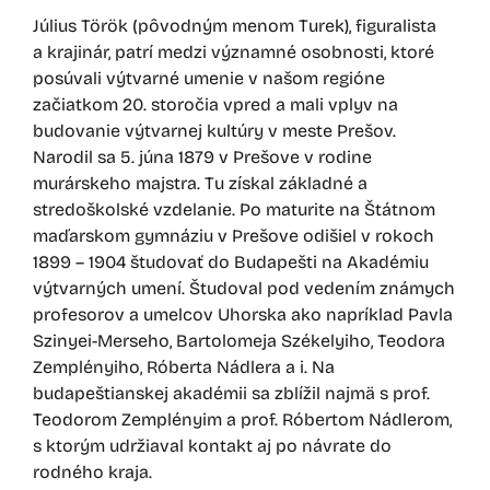
Július Török (pôvodným menom Turek), figuralista
a krajinár, patrí medzi významné osobnosti, ktoré
posúvali výtvarné umenie v našom regióne
začiatkom 20. storočia vpred a mali vplyv na
budovanie výtvarnej kultúry v meste Prešov.
Narodil sa 5. júna 1879 v Prešove v rodine
murárskeho majstra. Tu získal základné a
stredoškolské vzdelanie. Po maturite na Štátnom
maďarskom gymnáziu v Prešove odišiel v rokoch
1899 – 1904 študovať do Budapešti na Akadémiu
výtvarných umení. Študoval pod vedením známych
profesorov a umelcov Uhorska ako napríklad Pavla
Szinyei-Merseho, Bartolomeja Székelyiho, Teodora
Zemplényiho, Róberta Nádlera a i. Na
budapeštianskej akadémii sa zblížil najmä s prof.
Teodorom Zemplényim a prof. Róbertom Nádlerom,
s ktorým udržiaval kontakt aj po návrate do
rodného kraja.