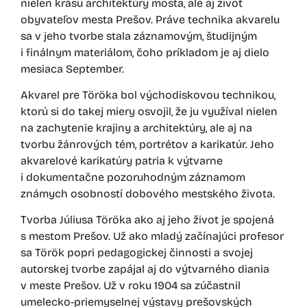
nielen krásu architektúry mosta, ale aj život
obyvateľov mesta Prešov. Práve technika akvarelu
sa v jeho tvorbe stala záznamovým, študijným
i finálnym materiálom, čoho príkladom je aj dielo
mesiaca September.
Akvarel pre Töröka bol východiskovou technikou,
ktorú si do takej miery osvojil, že ju využíval nielen
na zachytenie krajiny a architektúry, ale aj na
tvorbu žánrových tém, portrétov a karikatúr. Jeho
akvarelové karikatúry patria k výtvarne
i dokumentačne pozoruhodným záznamom
známych osobností dobového mestského života.
Tvorba Júliusa Töröka ako aj jeho život je spojená
s mestom Prešov. Už ako mladý začínajúci profesor
sa Török popri pedagogickej činnosti a svojej
autorskej tvorbe zapájal aj do výtvarného diania
v meste Prešov. Už v roku 1904 sa zúčastnil
umelecko-priemyselnej výstavy prešovských