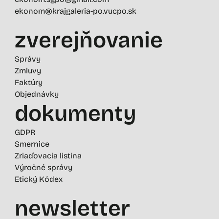
ekonom@krajgaleria-po.vucpo.sk
zverejňovanie
Správy
Zmluvy
Faktúry
Objednávky
dokumenty
GDPR
Smernice
Zriaďovacia listina
Výročné správy
Etický Kódex
newsletter