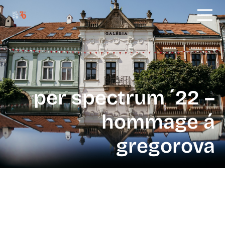
per spectrum ´22 –
hommage á
gregorova