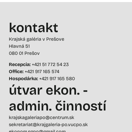
kontakt
Krajská galéria v Prešove
Hlavná 51
080 01 Prešov
Recepcia:
+421 51 772 54 23
Office:
+421 917 165 574
Hospodárka:
+421 917 165 580
útvar ekon. -
admin. činností
krajskagaleriapo@centrum.sk
sekretariat@krajgaleria-po.vucpo.sk
ekonom.sgpo@gmail.com