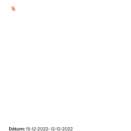
čaro-tajné vianoce
Dátum:
15-12-2022
- 12-12-2022