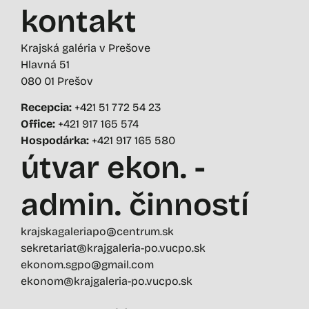
kontakt
Krajská galéria v Prešove
Hlavná 51
080 01 Prešov
Recepcia:
+421 51 772 54 23
Office:
+421 917 165 574
Hospodárka:
+421 917 165 580
útvar ekon. -
admin. činností
krajskagaleriapo@centrum.sk
sekretariat@krajgaleria-po.vucpo.sk
ekonom.sgpo@gmail.com
ekonom@krajgaleria-po.vucpo.sk