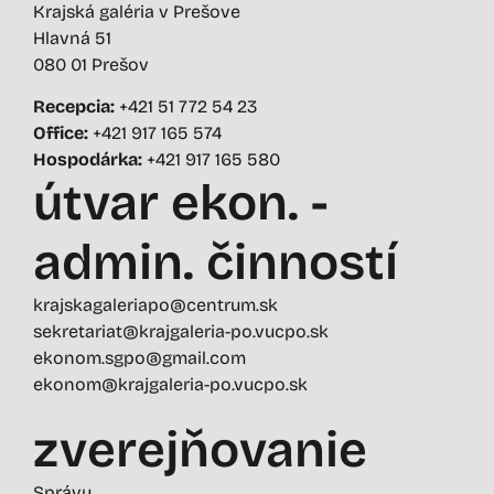
Krajská galéria v Prešove
Hlavná 51
080 01 Prešov
Recepcia:
+421 51 772 54 23
Office:
+421 917 165 574
Hospodárka:
+421 917 165 580
útvar ekon. -
admin. činností
krajskagaleriapo@centrum.sk
sekretariat@krajgaleria-po.vucpo.sk
ekonom.sgpo@gmail.com
ekonom@krajgaleria-po.vucpo.sk
zverejňovanie
Správy