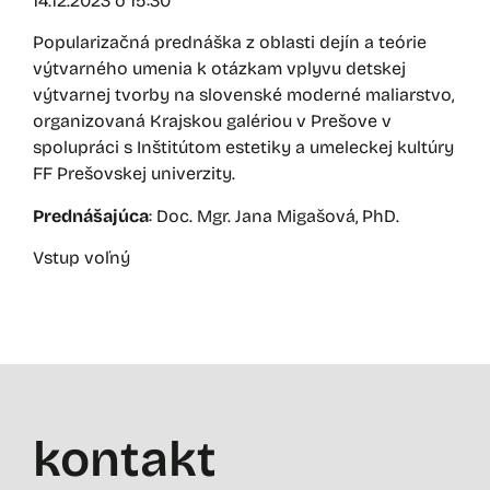
14.12.2023 o 15:30
Popularizačná prednáška z oblasti dejín a teórie
výtvarného umenia k otázkam vplyvu detskej
výtvarnej tvorby na slovenské moderné maliarstvo,
organizovaná Krajskou galériou v Prešove v
spolupráci s Inštitútom estetiky a umeleckej kultúry
FF Prešovskej univerzity.
Prednášajúca
: Doc. Mgr. Jana Migašová, PhD.
Vstup voľný
kontakt