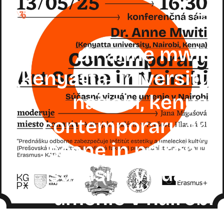
dr. anne mwiti
(kenyatta university,
nairobi, kenya)
contemporary art
scene in nairobi /
súčasné vizuálne
umenie v nairobi