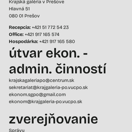
Krajská galéria v Prešove
Hlavná 51
080 01 Prešov
Recepcia:
+421 51 772 54 23
Office:
+421 917 165 574
Hospodárka:
+421 917 165 580
útvar ekon. -
admin. činností
krajskagaleriapo@centrum.sk
sekretariat@krajgaleria-po.vucpo.sk
ekonom.sgpo@gmail.com
ekonom@krajgaleria-po.vucpo.sk
zverejňovanie
Správy