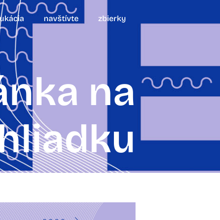
ukácia
navštívte
zbierky
vánka na
hliadku