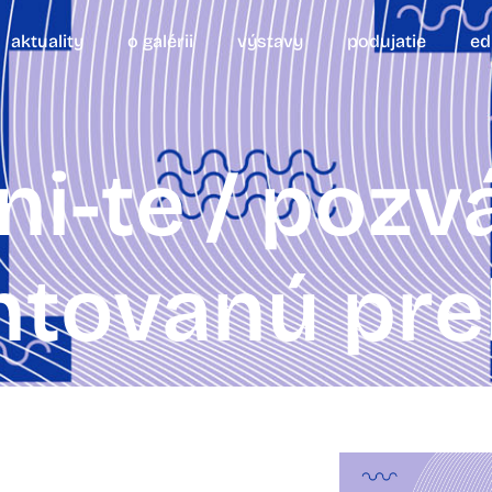
aktuality
o galérii
výstavy
podujatie
ed
ni-te / poz
tovanú pre