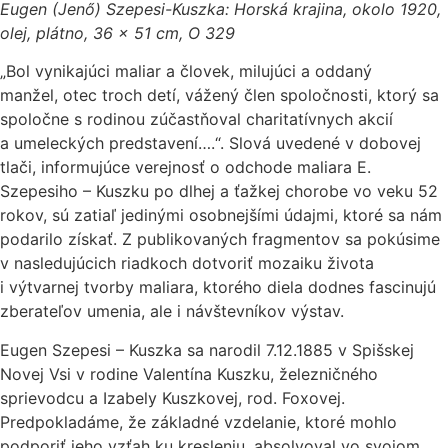
Eugen (Jenő) Szepesi-Kuszka: Horská krajina, okolo 1920,
olej, plátno, 36 x 51 cm, O 329
„Bol vynikajúci maliar a človek, milujúci a oddaný
manžel, otec troch detí, vážený člen spoločnosti, ktorý sa
spoločne s rodinou zúčastňoval charitatívnych akcií
a umeleckých predstavení….“. Slová uvedené v dobovej
tlači, informujúce verejnosť o odchode maliara E.
Szepesiho – Kuszku po dlhej a ťažkej chorobe vo veku 52
rokov, sú zatiaľ jedinými osobnejšími údajmi, ktoré sa nám
podarilo získať. Z publikovaných fragmentov sa pokúsime
v nasledujúcich riadkoch dotvoriť mozaiku života
i výtvarnej tvorby maliara, ktorého diela dodnes fascinujú
zberateľov umenia, ale i návštevníkov výstav.
Eugen Szepesi – Kuszka sa narodil 7.12.1885 v Spišskej
Novej Vsi v rodine Valentína Kuszku, železničného
sprievodcu a Izabely Kuszkovej, rod. Foxovej.
Predpokladáme, že základné vzdelanie, ktoré mohlo
podporiť jeho vzťah ku kresleniu, absolvoval vo svojom