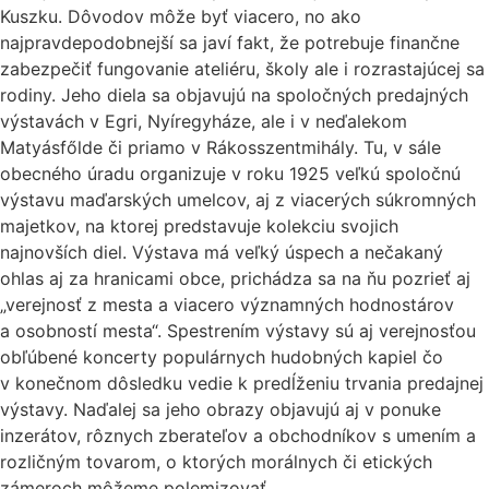
Kuszku. Dôvodov môže byť viacero, no ako
najpravdepodobnejší sa javí fakt, že potrebuje finančne
zabezpečiť fungovanie ateliéru, školy ale i rozrastajúcej sa
rodiny. Jeho diela sa objavujú na spoločných predajných
výstavách v Egri, Nyíregyháze, ale i v neďalekom
Matyásfőlde či priamo v Rákosszentmihály. Tu, v sále
obecného úradu organizuje v roku 1925 veľkú spoločnú
výstavu maďarských umelcov, aj z viacerých súkromných
majetkov, na ktorej predstavuje kolekciu svojich
najnovších diel. Výstava má veľký úspech a nečakaný
ohlas aj za hranicami obce, prichádza sa na ňu pozrieť aj
„verejnosť z mesta a viacero významných hodnostárov
a osobností mesta“. Spestrením výstavy sú aj verejnosťou
obľúbené koncerty populárnych hudobných kapiel čo
v konečnom dôsledku vedie k predĺženiu trvania predajnej
výstavy. Naďalej sa jeho obrazy objavujú aj v ponuke
inzerátov, rôznych zberateľov a obchodníkov s umením a
rozličným tovarom, o ktorých morálnych či etických
zámeroch môžeme polemizovať.