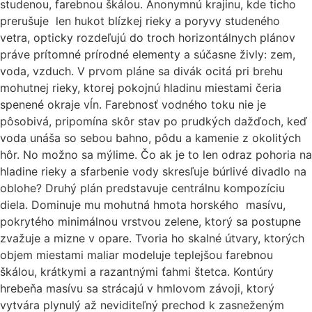
studenou, farebnou škálou. Anonymnú krajinu, kde ticho
prerušuje len hukot blízkej rieky a poryvy studeného
vetra, opticky rozdeľujú do troch horizontálnych plánov
práve prítomné prírodné elementy a súčasne živly: zem,
voda, vzduch. V prvom pláne sa divák ocitá pri brehu
mohutnej rieky, ktorej pokojnú hladinu miestami čeria
spenené okraje vĺn. Farebnosť vodného toku nie je
pôsobivá, pripomína skôr stav po prudkých dažďoch, keď
voda unáša so sebou bahno, pôdu a kamenie z okolitých
hôr. No možno sa mýlime. Čo ak je to len odraz pohoria na
hladine rieky a sfarbenie vody skresľuje búrlivé divadlo na
oblohe? Druhý plán predstavuje centrálnu kompozíciu
diela. Dominuje mu mohutná hmota horského masívu,
pokrytého minimálnou vrstvou zelene, ktorý sa postupne
zvažuje a mizne v opare. Tvoria ho skalné útvary, ktorých
objem miestami maliar modeluje teplejšou farebnou
škálou, krátkymi a razantnými ťahmi štetca. Kontúry
hrebeňa masívu sa strácajú v hmlovom závoji, ktorý
vytvára plynulý až neviditeľný prechod k zasneženým