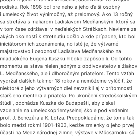
rodisku. Rok 1898 bol pre neho a jeho ďalší osobný
i umelecký život výnimočný, až prelomový. Ako 13 ročný
sa stretáva s maliarom Ladislavom Medňanským, ktorý sa
v tom čase zdržiaval v neďalekých Strážkach. Nevieme za
akých okolností k stretnutiu došlo a kde prípadne, kto bol
iniciátorom ich zoznámenia, no isté je, že výtvarné
majstrovstvo i osobnosť Ladislava Medňanského na
mladučkého Eugena Kuszku hlboko zapôsobili. Od tohto
momentu sa stáva nielen jedným z obdivovateľov a žiakov
L. Medňanského, ale i dlhoročným priateľom. Tento vzťah
vydržal ďalších takmer 18 rokov a nemôžeme vylúčiť, že
niektoré z jeho výtvarných diel nevznikli aj v prítomnosti
staršieho mentora a priateľa. Po ukončení stredoškolských
štúdií, odchádza Kuszka do Budapešti, aby získal
vzdelanie na umeleckopriemyselnej škole pod vedením
prof. J. Benczúra a K. Lotza. Predpokladáme, že tomu tak
bolo medzi rokmi 1901-1903, keďže zmienky o jeho prvej
účasti na Medzinárodnej zimnej výstave v Műcsarnoku sú