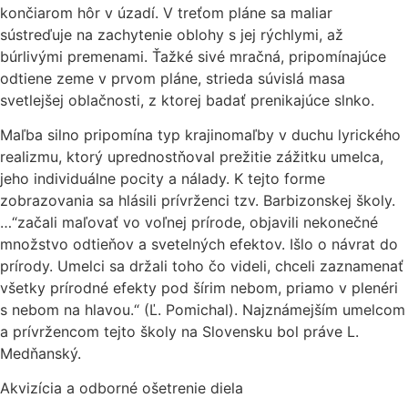
končiarom hôr v úzadí. V treťom pláne sa maliar
sústreďuje na zachytenie oblohy s jej rýchlymi, až
búrlivými premenami. Ťažké sivé mračná, pripomínajúce
odtiene zeme v prvom pláne, strieda súvislá masa
svetlejšej oblačnosti, z ktorej badať prenikajúce slnko.
Maľba silno pripomína typ krajinomaľby v duchu lyrického
realizmu, ktorý uprednostňoval prežitie zážitku umelca,
jeho individuálne pocity a nálady. K tejto forme
zobrazovania sa hlásili prívrženci tzv. Barbizonskej školy.
…“začali maľovať vo voľnej prírode, objavili nekonečné
množstvo odtieňov a svetelných efektov. Išlo o návrat do
prírody. Umelci sa držali toho čo videli, chceli zaznamenať
všetky prírodné efekty pod šírim nebom, priamo v plenéri
s nebom na hlavou.“ (Ľ. Pomichal). Najznámejším umelcom
a prívržencom tejto školy na Slovensku bol práve L.
Medňanský.
Akvizícia a odborné ošetrenie diela