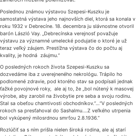
Poslednou známou výstavou Szepesi-Kuszku je
samostatná výstava jeho najnovších diel, ktorá sa konala v
roku 1932 v Debrecíne. 18. decembra ju slávnostne otvoril
barón László Vay. „Debrecínska verejnosť považuje
výstavu za významné umelecké podujatie o ktoré je už
teraz veľký záujem. Prestížna výstava čo do počtu aj
kvality, je hodná záujmu.“
O posledných rokoch života Szepesi-Kuszku sa
dozvedáme iba z uverejneného nekrológu. Trápilo ho
podlomené zdravie, pod ktorého stav sa podpísali jednak
ťažké povojnové roky, ale aj to, že „bol nútený k masovej
výrobe, aby zarobil na živobytie pre seba a svoju rodinu.
Stal sa obeťou chamtivosti obchodníkov.“…“V posledných
rokoch sa presťahoval do Sashalmu….Z veľkého utrpenia
bol vykúpený milosrdnou smrťou 2.8.1936.“
Rozlúčiť sa s ním prišla nielen široká rodina, ale aj starí