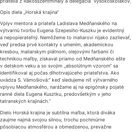
priatelia z Rákosszentmihály a delegácia vysokoškolákov.
Opis diela „Horská krajina“
Vplyv mentora a priateľa Ladislava Medňanského na
výtvarnú tvorbu Eugena Szepesiho-Kuszku je evidentný
a nepopierateľný. Nemôžeme to maliarovi nijako zazlievať,
veď predsa prvé kontakty s umením, akademickou
kresbou, maliarskym plátnom, olejovými farbami či
technikou maľby, získaval priamo od Medňanského ešte
v detskom veku a so svojim „absolútnym vzorom“ sa
identifikoval aj počas dlhotrvajúceho priateľstva. Ako
uvádza S. Vámošiová:“ keď sledujeme niť výtvarného
vplyvu Medňanského, narážame aj na epigónsky pojaté
ranné diela Eugena Kusztku, predovšetkým v jeho
tatranských krajinách.“
Dielo Horská krajina je subtílna maľba, ktorá diváka
zaujme najmä svojou silnou, trochu pochmúrne
pôsobiacou atmosférou a obmedzenou, prevažne