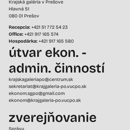
Krajská galéria v Prešove
Hlavná 51
080 01 Prešov
Recepcia:
+421 51 772 54 23
Office:
+421 917 165 574
Hospodárka:
+421 917 165 580
útvar ekon. -
admin. činností
krajskagaleriapo@centrum.sk
sekretariat@krajgaleria-po.vucpo.sk
ekonom.sgpo@gmail.com
ekonom@krajgaleria-po.vucpo.sk
zverejňovanie
Správy