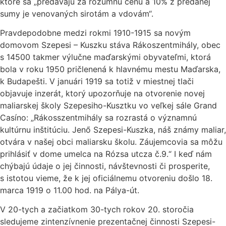
ktoré sa „predávajú za rozumnú cenu a 10% z predanej
sumy je venovaných sirotám a vdovám“.
Pravdepodobne medzi rokmi 1910-1915 sa novým
domovom Szepesi – Kuszku stáva Rákoszentmihály, obec
s 14500 takmer výlučne maďarskými obyvateľmi, ktorá
bola v roku 1950 pričlenená k hlavnému mestu Maďarska,
k Budapešti. V januári 1919 sa totiž v miestnej tlači
objavuje inzerát, ktorý upozorňuje na otvorenie novej
maliarskej školy Szepesiho-Kusztku vo veľkej sále Grand
Casíno: „Rákosszentmihály sa rozrastá o významnú
kultúrnu inštitúciu. Jenő Szepesi-Kuszka, náš známy maliar,
otvára v našej obci maliarsku školu. Záujemcovia sa môžu
prihlásiť v dome umelca na Rózsa utcza č.9.“ I keď nám
chýbajú údaje o jej činnosti, návštevnosti či prosperite,
s istotou vieme, že k jej oficiálnemu otvoreniu došlo 18.
marca 1919 o 11.00 hod. na Pálya-út.
V 20-tych a začiatkom 30-tych rokov 20. storočia
sledujeme zintenzívnenie prezentačnej činnosti Szepesi-