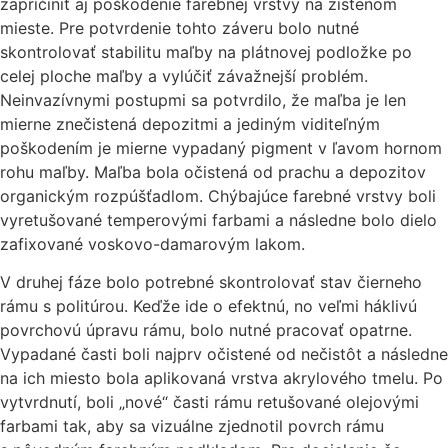
zapríčiniť aj poškodenie farebnej vrstvy na zistenom
mieste. Pre potvrdenie tohto záveru bolo nutné
skontrolovať stabilitu maľby na plátnovej podložke po
celej ploche maľby a vylúčiť závažnejší problém.
Neinvazívnymi postupmi sa potvrdilo, že maľba je len
mierne znečistená depozitmi a jediným viditeľným
poškodením je mierne vypadaný pigment v ľavom hornom
rohu maľby. Maľba bola očistená od prachu a depozitov
organickým rozpúšťadlom. Chýbajúce farebné vrstvy boli
vyretušované temperovými farbami a následne bolo dielo
zafixované voskovo-damarovým lakom.
V druhej fáze bolo potrebné skontrolovať stav čierneho
rámu s politúrou. Keďže ide o efektnú, no veľmi háklivú
povrchovú úpravu rámu, bolo nutné pracovať opatrne.
Vypadané časti boli najprv očistené od nečistôt a následne
na ich miesto bola aplikovaná vrstva akrylového tmelu. Po
vytvrdnutí, boli „nové“ časti rámu retušované olejovými
farbami tak, aby sa vizuálne zjednotil povrch rámu