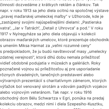
činnosti dozvedáme z krátkych reklám a článkov. Tak
napr. v roku 1913 sa jeho diela ocitnú na spoločnej výstave
„pravej maďarskej umeleckej maľby“ v Užhorode, kde je
„zastúpený svojimi najúspešnejšími dielami: „Pastierska
vatra“, „Jar v Tatrách“, „Detail z Uhrovca“ a pod.“ V roku
1917 v Nyíregyháze sa jeho diela objavujú v kolekcii
obrazov maďarských umelcov, ktoré prezentuje obchodník
s umením Miksa Harmat za „veľmi rozumné ceny“
s predpokladom, že ju budú navštevovať masy „umelecky
zdatnej verejnosti“, ktorá dlhú dobu nemala príležitosť
vidieť obdobné podujatia v múzeách a galériách. Roky
poznačené vojnou sú príležitosťou aj pre usporiadanie
rôznych divadelných, tanečných predstavení alebo
výtvarných prezentácií s charitatívnym zámerom, ktorých
výťažok bol venovaný sirotám a vdovám padlých vojakov
alebo vojnovým veteránom. Tak napr. v roku 1916
obchodný dom Bélu Schwartza v Egri, ponúka na predaj
kolekciu obrazov, medzi nimi i diela Szepesiho-Kusztku,