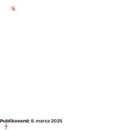
eugen (jenő)
szepesi-
kuszka:horská
krajina
Publikované:
9. marca 2025