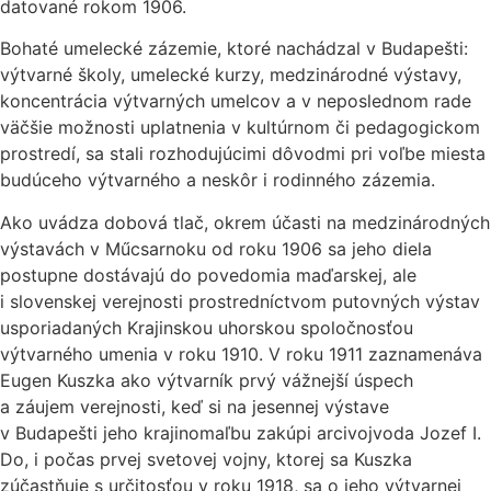
datované rokom 1906.
Bohaté umelecké zázemie, ktoré nachádzal v Budapešti:
výtvarné školy, umelecké kurzy, medzinárodné výstavy,
koncentrácia výtvarných umelcov a v neposlednom rade
väčšie možnosti uplatnenia v kultúrnom či pedagogickom
prostredí, sa stali rozhodujúcimi dôvodmi pri voľbe miesta
budúceho výtvarného a neskôr i rodinného zázemia.
Ako uvádza dobová tlač, okrem účasti na medzinárodných
výstavách v Műcsarnoku od roku 1906 sa jeho diela
postupne dostávajú do povedomia maďarskej, ale
i slovenskej verejnosti prostredníctvom putovných výstav
usporiadaných Krajinskou uhorskou spoločnosťou
výtvarného umenia v roku 1910. V roku 1911 zaznamenáva
Eugen Kuszka ako výtvarník prvý vážnejší úspech
a záujem verejnosti, keď si na jesennej výstave
v Budapešti jeho krajinomaľbu zakúpi arcivojvoda Jozef I.
Do, i počas prvej svetovej vojny, ktorej sa Kuszka
zúčastňuje s určitosťou v roku 1918, sa o jeho výtvarnej