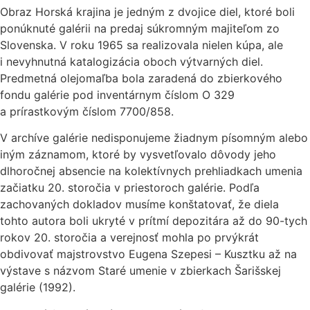
Obraz Horská krajina je jedným z dvojice diel, ktoré boli
ponúknuté galérii na predaj súkromným majiteľom zo
Slovenska. V roku 1965 sa realizovala nielen kúpa, ale
i nevyhnutná katalogizácia oboch výtvarných diel.
Predmetná olejomaľba bola zaradená do zbierkového
fondu galérie pod inventárnym číslom O 329
a prírastkovým číslom 7700/858.
V archíve galérie nedisponujeme žiadnym písomným alebo
iným záznamom, ktoré by vysvetľovalo dôvody jeho
dlhoročnej absencie na kolektívnych prehliadkach umenia
začiatku 20. storočia v priestoroch galérie. Podľa
zachovaných dokladov musíme konštatovať, že diela
tohto autora boli ukryté v prítmí depozitára až do 90-tych
rokov 20. storočia a verejnosť mohla po prvýkrát
obdivovať majstrovstvo Eugena Szepesi – Kusztku až na
výstave s názvom Staré umenie v zbierkach Šarišskej
galérie (1992).