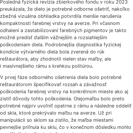
Posledná fyzická revízia zbierkového fondu v roku 2023
preukázala, že dielo je potrebné odborne ošetriť, nakoľko
zbežná vizuálna obhliadka potvrdila menšie narušenia
kompaktnosti farebnej vrstvy na averze. Pri včasnom
odhalení a zastabilizovaní farebných pigmentov je takto
možné predísť ďalším vážnejším a rozsiahlejším
poškodeniam diela. Podrobnejšia diagnostika fyzickej
kondície výtvarného diela bola zverená do rúk
reštaurátora, aby zhodnotil nielen stav maľby, ale
i masívnejšieho rámu s krehkou politúrou.
V prvej fáze odborného ošetrenia diela bolo potrebné
reštaurátorom špecifikovať rozsah a závažnosť
poškodenia farebnej vrstvy na konkrétnom mieste ako aj
zistiť dôvody tohto poškodenia. Olejomaľbu bolo preto
potrebné najprv uvoľniť opatrne z rámu a následne oddeliť
od skla, ktoré prekrývalo maľbu na averze. Už pri
manipulácii so sklom sa zistilo, že maľba miestami
pevnejšie priľnula ku sklu, čo v konečnom dôsledku mohlo