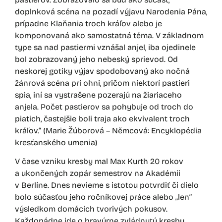
doplnková scéna na pozadí výjavu Narodenia Pána,
prípadne Klaňania troch kráľov alebo je
komponovaná ako samostatná téma. V základnom
type sa nad pastiermi vznášal anjel, iba ojedinele
bol zobrazovaný jeho nebeský sprievod. Od
neskorej gotiky výjav spodobovaný ako nočná
žánrová scéna pri ohni, pričom niektorí pastieri
spia, iní sa vystrašene pozerajú na žiariaceho
anjela. Počet pastierov sa pohybuje od troch do
piatich, častejšie boli traja ako ekvivalent troch
kráľov.“ (Marie Žúborová – Němcová: Encyklopédia
kresťanského umenia)
V čase vzniku kresby mal Max Kurth 20 rokov
a ukončených zopár semestrov na Akadémii
v Berlíne. Dnes nevieme s istotou potvrdiť či dielo
bolo súčasťou jeho ročníkovej práce alebo „len“
výsledkom domácich tvorivých pokusov.
Každopádne ide o bravúrne zvládnutú kresbu,