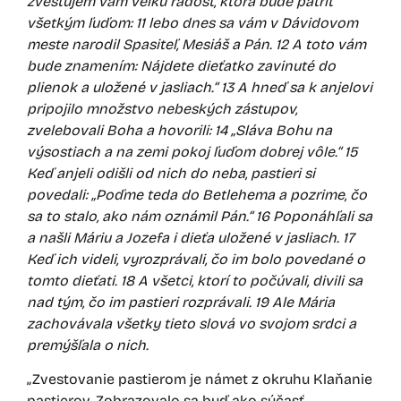
zvestujem vám veľkú radosť, ktorá bude patriť
všetkým ľuďom:
11
lebo dnes sa vám v Dávidovom
meste narodil Spasiteľ, Mesiáš a Pán.
12
A toto vám
bude znamením: Nájdete dieťatko zavinuté do
plienok a uložené v jasliach.“
13
A hneď sa k anjelovi
pripojilo množstvo nebeských zástupov,
zvelebovali Boha a hovorili:
14
„Sláva Bohu na
výsostiach a na zemi pokoj ľuďom dobrej vôle.“
15
Keď anjeli odišli od nich do neba, pastieri si
povedali: „Poďme teda do Betlehema a pozrime, čo
sa to stalo, ako nám oznámil Pán.“
16
Poponáhľali sa
a našli Máriu a Jozefa i dieťa uložené v jasliach.
17
Keď ich videli, vyrozprávali, čo im bolo povedané o
tomto dieťati.
18
A všetci, ktorí to počúvali, divili sa
nad tým, čo im pastieri rozprávali.
19
Ale Mária
zachovávala všetky tieto slová vo svojom srdci a
premýšľala o nich.
„Zvestovanie pastierom je námet z okruhu Klaňanie
pastierov. Zobrazovalo sa buď ako súčasť,