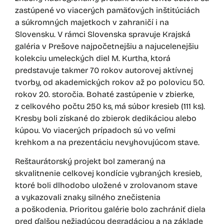
zastúpené vo viacerých pamäťových inštitúciách
a súkromných majetkoch v zahraničí i na
Slovensku. V rámci Slovenska spravuje Krajská
galéria v Prešove najpočetnejšiu a najucelenejšiu
kolekciu umeleckých diel M. Kurtha, ktorá
predstavuje takmer 70 rokov autorovej aktívnej
tvorby, od akademických rokov až po polovicu 50.
rokov 20. storočia. Bohaté zastúpenie v zbierke,
z celkového počtu 250 ks, má súbor kresieb (111 ks).
Kresby boli získané do zbierok dedikáciou alebo
kúpou. Vo viacerých prípadoch sú vo veľmi
krehkom a na prezentáciu nevyhovujúcom stave.
Reštaurátorský projekt bol zameraný na
skvalitnenie celkovej kondície vybraných kresieb,
ktoré boli dlhodobo uložené v zrolovanom stave
a vykazovali znaky silného znečistenia
a poškodenia. Prioritou galérie bolo zachrániť diela
pred ďalšou nežiadúcou degradáciou a na základe