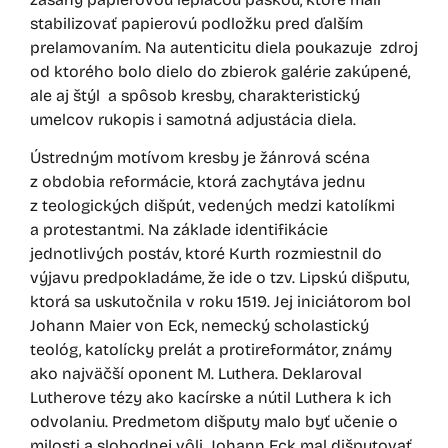
stabilizovať papierovú podložku pred ďalším
prelamovaním. Na autenticitu diela poukazuje zdroj
od ktorého bolo dielo do zbierok galérie zakúpené,
ale aj štýl a spôsob kresby, charakteristický
umelcov rukopis i samotná adjustácia diela.
Ústredným motívom kresby je žánrová scéna
z obdobia reformácie, ktorá zachytáva jednu
z teologických dišpút, vedených medzi katolíkmi
a protestantmi. Na základe identifikácie
jednotlivých postáv, ktoré Kurth rozmiestnil do
výjavu predpokladáme, že ide o tzv. Lipskú dišputu,
ktorá sa uskutočnila v roku 1519. Jej iniciátorom bol
Johann Maier von Eck, nemecký scholastický
teológ, katolícky prelát a protireformátor, známy
ako najväčší oponent M. Luthera. Deklaroval
Lutherove tézy ako kacírske a nútil Luthera k ich
odvolaniu. Predmetom dišputy malo byť učenie o
milosti a slobodnej vôli. Johann Eck mal dišputovať