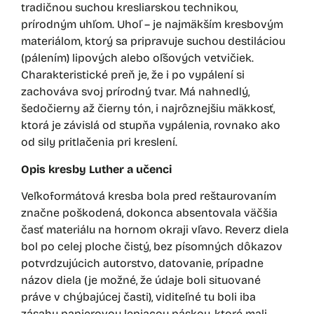
tradičnou suchou kresliarskou technikou,
prírodným uhľom. Uhoľ – je najmäkším kresbovým
materiálom, ktorý sa pripravuje suchou destiláciou
(pálením) lipových alebo oľšových vetvičiek.
Charakteristické preň je, že i po vypálení si
zachováva svoj prírodný tvar. Má nahnedlý,
šedočierny až čierny tón, i najrôznejšiu mäkkosť,
ktorá je závislá od stupňa vypálenia, rovnako ako
od sily pritlačenia pri kreslení.
Opis kresby Luther a učenci
Veľkoformátová kresba bola pred reštaurovaním
značne poškodená, dokonca absentovala väčšia
časť materiálu na hornom okraji vľavo. Reverz diela
bol po celej ploche čistý, bez písomných dôkazov
potvrdzujúcich autorstvo, datovanie, prípadne
názov diela (je možné, že údaje boli situované
práve v chýbajúcej časti), viditeľné tu boli iba
zásahy papierovou lepiacou páskou, ktoré mali