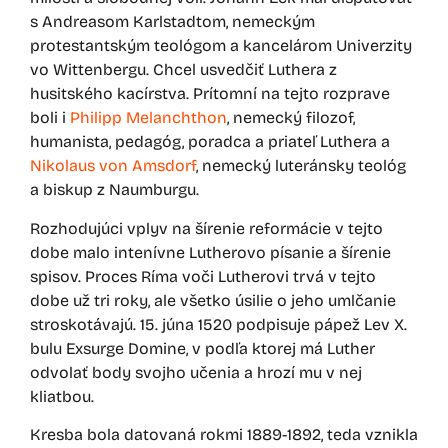
s Andreasom Karlstadtom, nemeckým
protestantským teológom a kancelárom Univerzity
vo Wittenbergu. Chcel usvedčiť Luthera z
husitského kacírstva. Prítomní na tejto rozprave
boli i
Philipp Melanchthon
, nemecký filozof,
humanista, pedagóg, poradca a priateľ Luthera a
Nikolaus von Amsdorf
, nemecký luteránsky teológ
a biskup z Naumburgu.
Rozhodujúci vplyv na šírenie reformácie v tejto
dobe malo intenívne Lutherovo písanie a šírenie
spisov. Proces Ríma voči Lutherovi trvá v tejto
dobe už tri roky, ale všetko úsilie o jeho umlčanie
stroskotávajú. 15. júna 1520 podpisuje pápež Lev X.
bulu Exsurge Domine, v podľa ktorej má Luther
odvolať body svojho učenia a hrozí mu v nej
kliatbou.
Kresba bola datovaná rokmi 1889-1892, teda vznikla