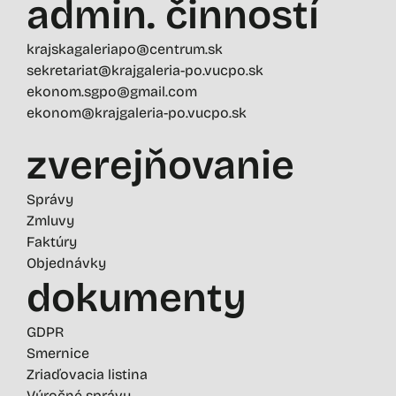
admin. činností
krajskagaleriapo@centrum.sk
sekretariat@krajgaleria-po.vucpo.sk
ekonom.sgpo@gmail.com
ekonom@krajgaleria-po.vucpo.sk
zverejňovanie
Správy
Zmluvy
Faktúry
Objednávky
dokumenty
GDPR
Smernice
Zriaďovacia listina
Výročné správy