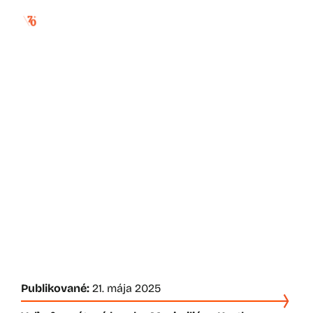
maximilián kurth:
vianočná noc, luther
a učenci
Publikované:
21. mája 2025