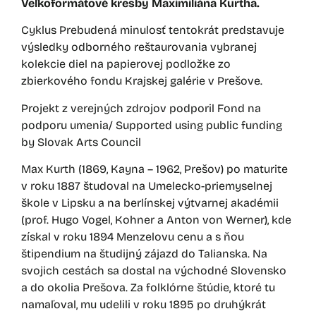
Veľkoformátové kresby Maximiliána Kurtha.
Cyklus Prebudená minulosť tentokrát predstavuje
výsledky odborného reštaurovania
vybranej
kolekcie diel na papierovej podložke zo
zbierkového fondu Krajskej galérie
v Prešove.
Projekt z verejných zdrojov podporil Fond na
podporu umenia/ Supported using public funding
by Slovak Arts Council
Max Kurth (1869, Kayna – 1962, Prešov) po maturite
v roku 1887 študoval na Umelecko-priemyselnej
škole v Lipsku a na berlínskej výtvarnej akadémii
(prof. Hugo Vogel, Kohner a Anton von Werner), kde
získal v roku 1894 Menzelovu cenu a s ňou
štipendium na študijný zájazd do Talianska. Na
svojich cestách sa dostal na východné Slovensko
a do okolia Prešova. Za folklórne štúdie, ktoré tu
namaľoval, mu udelili v roku 1895 po druhýkrát