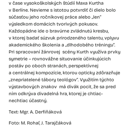
v čase vysokoškolských štúdií Maxa Kurtha
v Berlíne. Nevieme s istotou potvrdiť či dielo bolo
súčasťou jeho ročníkovej práce alebo „len“
výsledkom domácich tvorivých pokusov.
Každopádne ide o bravúrne zvládnutú kresbu,
v ktorej badať súzvuk prirodzeného talentu, vplyvu
akademického školenia a „dlhodobého tréningu“.
Pri spracovaní žánrovej scény Kurth využíva prvky
symetrie – rovnovážne situovanie účinkujúcich
postáv po oboch stranách, perspektívnej
a centrálnej kompozície, ktorou opticky zdôrazňuje
„znepriatelené tábory teológov“. Využitím týchto
výstavbových znakov má divák pocit, že sa pred
ním odkrýva divadelná hra, ktorej je chtiac-
nechtiac účastný.
Text: Mgr. A. Derfiňáková
Foto: M. Rohaľ, J. Tarajčáková