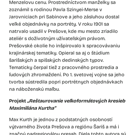
Menzelovu cenu. Prostredníctvom manželky sa
zoznámil s rodinou Pavla Szinyei-Merse v
Jarovniciach pri Sabinove a jeho zásluhou dostal
veľké objednávky na portréty. V roku 1901 sa
natrvalo usadil v Prešove, kde mu mesto zriadilo
ateliér s doživotným užívateľským právom.
Prešovské okolie ho inšpirovalo k spracovávaniu
krajinárskej tematiky. Opieral sa aj o štúdium
šarišských a spišských dedinských typov.
Tematicky čerpal tiež z pracovného prostredia a
ľudových zhromaždení. Po 1. svetovej vojne sa jeho
tvorba sústredila popri portrétnych objednávkach
na náboženskú maľbu.
Projekt
„Reštaurovanie veľkoformátových kresieb
Maximiliána Kurtha“
Max Kurth je jednou z podstatných osobností
výtvarného života Prešova a regiónu Šariš a má i
značný nadregionálny presah. Diela tohto autora sú