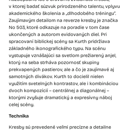
v ktorej badať súzvuk prirodzeného talentu, vplyvu
akademického školenia a „dlhodobého tréningu“.
Zaujímavým detailom na reverze kresby je značka
N
o
503, ktoré odkazuje na poradie v tom čase
ukončených a autorom evidovaných diel. Pri
spracovaní biblickej scény sa Kurth pridržiava
základného ikonografického typu. Na scénu
vystupuje vznášajúci sa svetlom prežiarený anjel,
ktorý na seba strháva pozornosť skupiny
prekvapených pastierov, ale a čo je zaujímavé aj
samotných divákov. Kurth to docielil nielen
využitím svetelných kontrastov, ale i kombináciou
dvoch kompozícií – centrálnej a diagonálnej –
ktorými zvyšuje dramatický a expresívny náboj
celej scény.
Technika
Kresby sú prevedené veľmi precízne a detailne