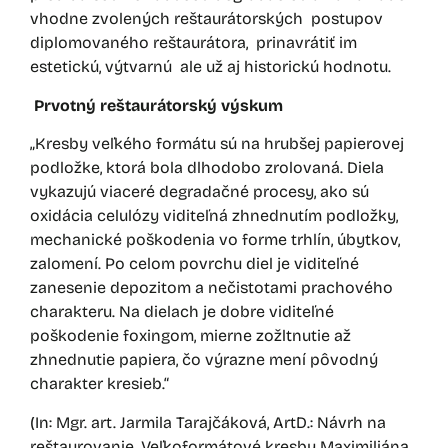
vhodne zvolených reštaurátorských postupov
diplomovaného reštaurátora, prinavrátiť im
estetickú, výtvarnú ale už aj historickú hodnotu.
Prvotný reštaurátorský výskum
„Kresby veľkého formátu sú na hrubšej papierovej
podložke, ktorá bola dlhodobo zrolovaná. Diela
vykazujú viaceré degradačné procesy, ako sú
oxidácia celulózy viditeľná zhnednutím podložky,
mechanické poškodenia vo forme trhlín, úbytkov,
zalomení. Po celom povrchu diel je viditeľné
zanesenie depozitom a nečistotami prachového
charakteru. Na dielach je dobre viditeľné
poškodenie foxingom, mierne zožltnutie až
zhnednutie papiera, čo výrazne mení pôvodný
charakter kresieb.“
(In: Mgr. art. Jarmila Tarajčáková, ArtD.: Návrh na
reštaurovanie. Veľkoformátové kresby Maximiliána