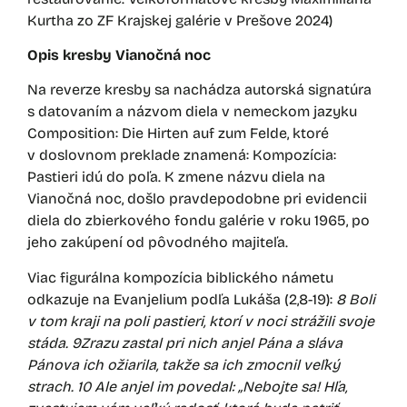
Kurtha zo ZF Krajskej galérie v Prešove 2024)
Opis kresby Vianočná noc
Na reverze kresby sa nachádza autorská signatúra
s datovaním a názvom diela v nemeckom jazyku
Composition: Die Hirten auf zum Felde, ktoré
v doslovnom preklade znamená: Kompozícia:
Pastieri idú do poľa. K zmene názvu diela na
Vianočná noc, došlo pravdepodobne pri evidencii
diela do zbierkového fondu galérie v roku 1965, po
jeho zakúpení od pôvodného majiteľa.
Viac figurálna kompozícia biblického námetu
odkazuje na Evanjelium podľa Lukáša (2,8-19):
8
Boli
v tom kraji na poli pastieri, ktorí v noci strážili svoje
stáda.
9
Zrazu zastal pri nich anjel Pána a sláva
Pánova ich ožiarila, takže sa ich zmocnil veľký
strach.
10
Ale anjel im povedal: „Nebojte sa! Hľa,