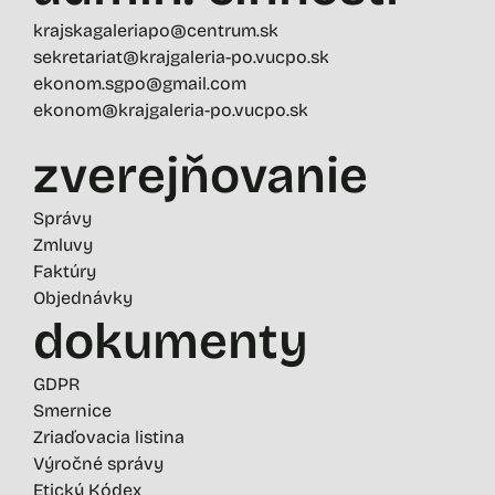
krajskagaleriapo@centrum.sk
sekretariat@krajgaleria-po.vucpo.sk
ekonom.sgpo@gmail.com
ekonom@krajgaleria-po.vucpo.sk
zverejňovanie
Správy
Zmluvy
Faktúry
Objednávky
dokumenty
GDPR
Smernice
Zriaďovacia listina
Výročné správy
Etický Kódex