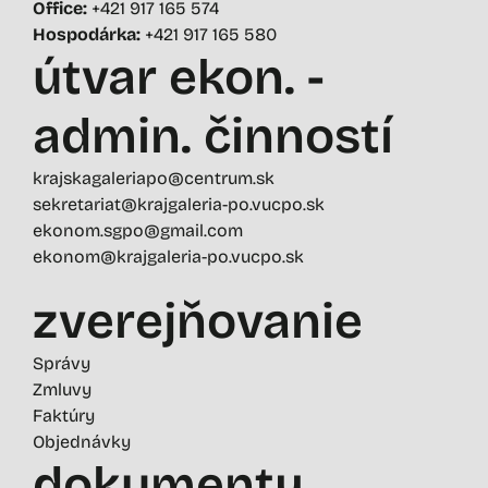
Office:
+421 917 165 574
Hospodárka:
+421 917 165 580
útvar ekon. -
admin. činností
krajskagaleriapo@centrum.sk
sekretariat@krajgaleria-po.vucpo.sk
ekonom.sgpo@gmail.com
ekonom@krajgaleria-po.vucpo.sk
zverejňovanie
Správy
Zmluvy
Faktúry
Objednávky
dokumenty