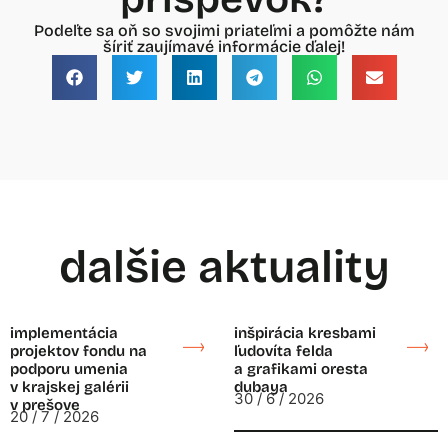
Podeľte sa oň so svojimi priateľmi a pomôžte nám
šíriť zaujímavé informácie ďalej!
dalšie aktuality
implementácia
inšpirácia kresbami
projektov fondu na
ľudovíta felda
podporu umenia
a grafikami oresta
v krajskej galérii
dubaya
30 / 6 / 2026
v prešove
20 / 7 / 2026