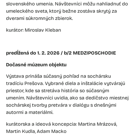
slovenského umenia. Návštevníci môžu nahliadnuť do
umeleckého sveta, ktorý bežne zostáva skrytý za
dverami súkromných zbierok.
kurátor: Miroslav Kleban
predĺžená do 1. 2. 2026 / b/2 MEDZIPOSCHODIE
Dočasné múzeum objektu
Výstava prináša súčasný pohľad na sochársku
tradíciu Prešova. Vybrané diela a inštalácie vytvárajú
priestor, kde sa stretáva história so súčasným
umením. Návštevníci uvidia, ako sa dedičstvo miestnej
sochárskej tvorby pretvára v dialógu s dnešnými
autormi a materiálmi.
kurátorska a ideová koncepcia: Martina Mrázová,
Martin Kudla, Adam Macko