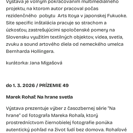
Výstava je voľným pokračovaním multimediálneho
projektu, na ktorom autor pracoval počas
rezidenčného pobytu Arts Itoya v japonskej Fukuoke.
Site specific inštalácia pracuje so strachom a
úzkosťou, zastrešujúcimi spoločenské pomery na
Slovensku využitím textilných objektov, videa, svetla,
zvuku a sound artového diela od nemeckého umelca
Bernharda Hollingera.
kurátorka: Jana Migašová
do 1. 3. 2026 / PRÍZEMIE 49
Marek Rohaľ: Na hrane svetla
Výstava prezentuje výber z časozbernej série “Na
hrane” od fotografa Mareka Rohaľa, ktorý
prostredníctvom čiernobielej fotografie ponúka
autentický pohľad na život ľudí bez domova. Rohaľové