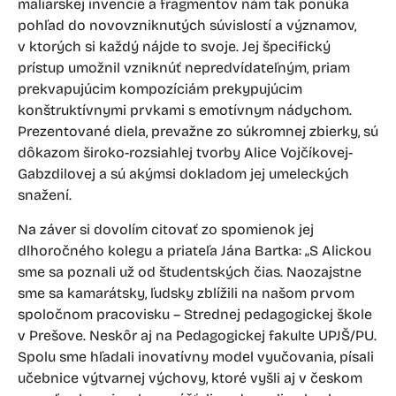
maliarskej invencie a fragmentov nám tak ponúka
pohľad do novovzniknutých súvislostí a významov,
v ktorých si každý nájde to svoje. Jej špecifický
prístup umožnil vzniknúť nepredvídateľným, priam
prekvapujúcim kompozíciám prekypujúcim
konštruktívnymi prvkami s emotívnym nádychom.
Prezentované diela, prevažne zo súkromnej zbierky, sú
dôkazom široko-rozsiahlej tvorby Alice Vojčíkovej-
Gabzdilovej a sú akýmsi dokladom jej umeleckých
snažení.
Na záver si dovolím citovať zo spomienok jej
dlhoročného kolegu a priateľa Jána Bartka: „S Alickou
sme sa poznali už od študentských čias. Naozajstne
sme sa kamarátsky, ľudsky zblížili na našom prvom
spoločnom pracovisku – Strednej pedagogickej škole
v Prešove. Neskôr aj na Pedagogickej fakulte UPJŠ/PU.
Spolu sme hľadali inovatívny model vyučovania, písali
učebnice výtvarnej výchovy, ktoré vyšli aj v českom