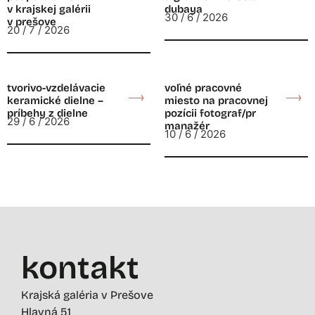
v krajskej galérii
dubaya
30 / 6 / 2026
v prešove
20 / 7 / 2026
tvorivo-vzdelávacie
voľné pracovné
keramické dielne –
miesto na pracovnej
príbehy z dielne
pozícii fotograf/pr
29 / 6 / 2026
manažér
10 / 6 / 2026
kontakt
Krajská galéria v Prešove
Hlavná 51