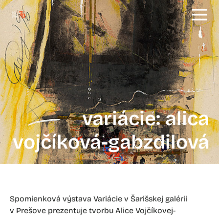
variácie: alica
vojčíková-gabzdilová
Spomienková výstava Variácie v Šarišskej galérii
v Prešove prezentuje tvorbu Alice Vojčíkovej-