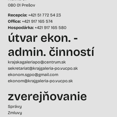
080 01 Prešov
Recepcia:
+421 51 772 54 23
Office:
+421 917 165 574
Hospodárka:
+421 917 165 580
útvar ekon. -
admin. činností
krajskagaleriapo@centrum.sk
sekretariat@krajgaleria-po.vucpo.sk
ekonom.sgpo@gmail.com
ekonom@krajgaleria-po.vucpo.sk
zverejňovanie
Správy
Zmluvy