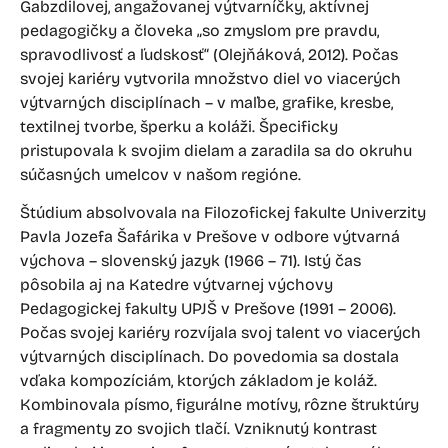
Gabzdilovej, angažovanej výtvarníčky, aktívnej
pedagogičky a človeka „so zmyslom pre pravdu,
spravodlivosť a ľudskosť“ (Olejňáková, 2012). Počas
svojej kariéry vytvorila množstvo diel vo viacerých
výtvarných disciplínach – v maľbe, grafike, kresbe,
textilnej tvorbe, šperku a koláži. Špecificky
pristupovala k svojim dielam a zaradila sa do okruhu
súčasných umelcov v našom regióne.
Štúdium absolvovala na Filozofickej fakulte Univerzity
Pavla Jozefa Šafárika v Prešove v odbore výtvarná
výchova – slovenský jazyk (1966 – 71). Istý čas
pôsobila aj na Katedre výtvarnej výchovy
Pedagogickej fakulty UPJŠ v Prešove (1991 – 2006).
Počas svojej kariéry rozvíjala svoj talent vo viacerých
výtvarných disciplínach. Do povedomia sa dostala
vďaka kompozíciám, ktorých základom je koláž.
Kombinovala písmo, figurálne motívy, rôzne štruktúry
a fragmenty zo svojich tlačí. Vzniknutý kontrast