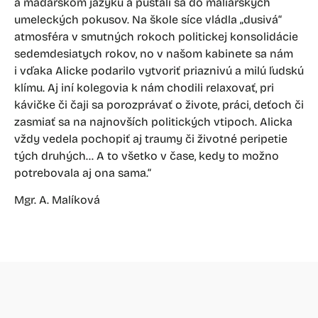
a maďarskom jazyku a púšťali sa do maliarskych
umeleckých pokusov. Na škole síce vládla „dusivá“
atmosféra v smutných rokoch politickej konsolidácie
sedemdesiatych rokov, no v našom kabinete sa nám
i vďaka Alicke podarilo vytvoriť priaznivú a milú ľudskú
klímu. Aj iní kolegovia k nám chodili relaxovať, pri
kávičke či čaji sa porozprávať o živote, práci, deťoch či
zasmiať sa na najnovších politických vtipoch. Alicka
vždy vedela pochopiť aj traumy či životné peripetie
tých druhých… A to všetko v čase, kedy to možno
potrebovala aj ona sama.“
Mgr. A. Malíková