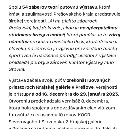
Spolu
54 záberov tvorí putovnú výstavu
, ktorá
krásy a zaujímavosti Prešovského kraja predstavuje
širokej verejnosti. „
Aj na týchto záberoch
Prešovský kraj dokazuje, akou je
nevyčerpateľnou
studnicou krásy a emócií
, ktoré ponúka. Je to
zdroj
námetov
pre každú umeleckú dušu, ktorá drieme v
človeku, no zároveň je výzvou pre každého turistu,
športovca či nadšenca prírody,“ uviedol k výstave
predseda poroty a zároveň kurátor výstavy Jano
Štovka.
Výstava začala svoju púť
v zrekonštruovaných
priestoroch Krajskej galérie v Prešove
. Verejnosti
je prístupná
od 16. decembra do 29. januára 2023
.
Otvoreniu predchádzala vernisáž 8. decembra,
ktorá bola spojená s odovzdávaním cien víťazom
fotosúťaže a s oslavou 10 rokov KOCR
Severovýchod Slovenska. Z Krajskej galérie
v Prešove sa putovná výstava presunie do ďalších