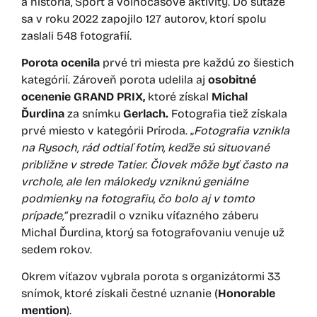
a história, Šport a voľnočasové aktivity. Do súťaže
sa v roku 2022 zapojilo 127 autorov, ktorí spolu
zaslali 548 fotografií.
Porota ocenila
prvé tri miesta pre každú zo šiestich
kategórií. Zároveň porota udelila aj
osobitné
ocenenie GRAND PRIX,
ktoré získal
Michal
Ďurdina
za snímku
Gerlach.
Fotografia tiež získala
prvé miesto v kategórii Príroda. „
Fotografia vznikla
na Rysoch, rád odtiaľ fotím, keďže sú situované
približne v strede Tatier. Človek môže byť často na
vrchole, ale len málokedy vzniknú geniálne
podmienky na fotografiu, čo bolo aj v tomto
prípade,“
prezradil o vzniku víťazného záberu
Michal Ďurdina, ktorý sa fotografovaniu venuje už
sedem rokov.
Okrem víťazov vybrala porota s organizátormi 33
snímok, ktoré získali čestné uznanie (
Honorable
mention
)
.