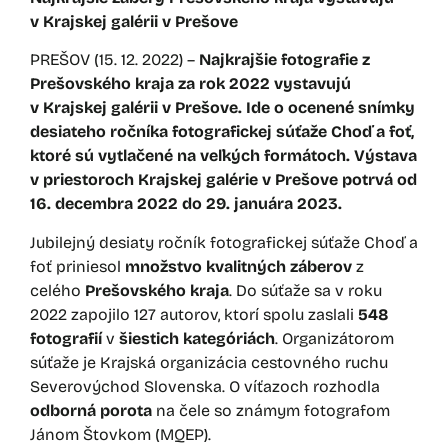
v Krajskej galérii v Prešove
PREŠOV (15. 12. 2022) –
Najkrajšie fotografie z
Prešovského kraja za rok 2022 vystavujú
v Krajskej galérii v Prešove. Ide o ocenené snímky
desiateho ročníka fotografickej súťaže Choď a foť,
ktoré sú vytlačené na veľkých formátoch. Výstava
v priestoroch Krajskej galérie v Prešove potrvá od
16. decembra 2022 do 29. januára 2023.
Jubilejný desiaty ročník fotografickej súťaže Choď a
foť priniesol
množstvo kvalitných záberov
z
celého
Prešovského kraja
. Do súťaže sa v roku
2022 zapojilo 127 autorov, ktorí spolu zaslali
548
fotografií
v
šiestich kategóriách
. Organizátorom
súťaže je Krajská organizácia cestovného ruchu
Severovýchod Slovenska. O víťazoch rozhodla
odborná porota
na čele so známym fotografom
Jánom Štovkom (MQEP).