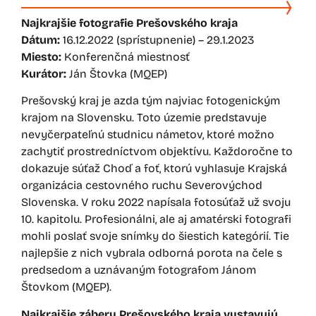
Najkrajšie fotografie Prešovského kraja
Dátum:
16.12.2022 (sprístupnenie) – 29.1.2023
Miesto:
Konferenčná miestnosť
Kurátor:
Ján Štovka (MQEP)
Prešovský kraj je azda tým najviac fotogenickým
krajom na Slovensku. Toto územie predstavuje
nevyčerpateľnú studnicu námetov, ktoré možno
zachytiť prostredníctvom objektívu. Každoročne to
dokazuje súťaž Choď a foť, ktorú vyhlasuje Krajská
organizácia cestovného ruchu Severovýchod
Slovenska. V roku 2022 napísala fotosúťaž už svoju
10. kapitolu. Profesionálni, ale aj amatérski fotografi
mohli poslať svoje snímky do šiestich kategórií. Tie
najlepšie z nich vybrala odborná porota na čele s
predsedom a uznávaným fotografom Jánom
Štovkom (MQEP).
Najkrajšie zábery Prešovského kraja vystavujú