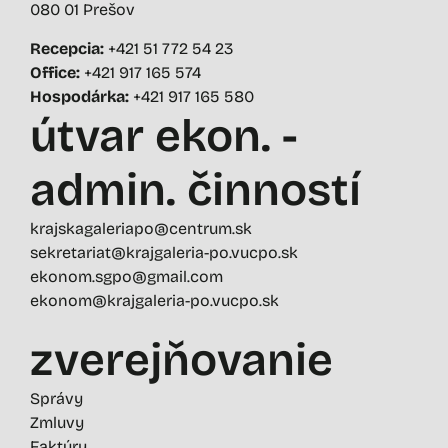
080 01 Prešov
Recepcia:
+421 51 772 54 23
Office:
+421 917 165 574
Hospodárka:
+421 917 165 580
útvar ekon. -
admin. činností
krajskagaleriapo@centrum.sk
sekretariat@krajgaleria-po.vucpo.sk
ekonom.sgpo@gmail.com
ekonom@krajgaleria-po.vucpo.sk
zverejňovanie
Správy
Zmluvy
Faktúry