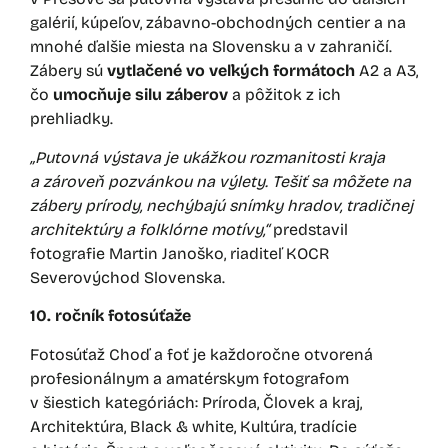
galérií, kúpeľov, zábavno-obchodných centier a na
mnohé ďalšie miesta na Slovensku a v zahraničí.
Zábery sú
vytlačené vo veľkých formátoch
A2 a A3,
čo
umocňuje silu záberov
a pôžitok z ich
prehliadky.
„Putovná výstava je ukážkou rozmanitosti kraja
a zároveň pozvánkou na výlety. Tešiť sa môžete na
zábery prírody, nechýbajú snímky hradov, tradičnej
architektúry a folklórne motívy,“
predstavil
fotografie Martin Janoško, riaditeľ KOCR
Severovýchod Slovenska.
10. ročník fotosúťaže
Fotosúťaž Choď a foť je každoročne otvorená
profesionálnym a amatérskym fotografom
v šiestich kategóriách: Príroda, Človek a kraj,
Architektúra, Black & white, Kultúra, tradície