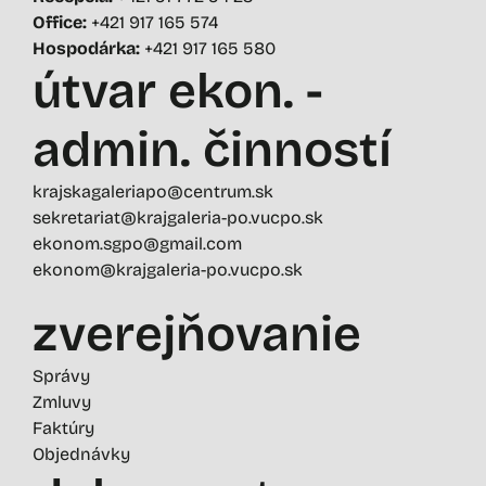
Office:
+421 917 165 574
Hospodárka:
+421 917 165 580
útvar ekon. -
admin. činností
krajskagaleriapo@centrum.sk
sekretariat@krajgaleria-po.vucpo.sk
ekonom.sgpo@gmail.com
ekonom@krajgaleria-po.vucpo.sk
zverejňovanie
Správy
Zmluvy
Faktúry
Objednávky