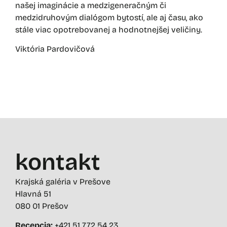
našej imaginácie a medzigeneračným či
medzidruhovým dialógom bytostí, ale aj času, ako
stále viac opotrebovanej a hodnotnejšej veličiny.
Viktória Pardovičová
kontakt
Krajská galéria v Prešove
Hlavná 51
080 01 Prešov
Recepcia:
+421 51 772 54 23