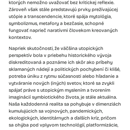
ktorých nemožno uvažovať bez kritickej reflexie.
Zároveň však stále predstavujú prvky prežívajúcej
utópie a transcendencie, ktoré spája mytológia,
symbolizmus, metafory a bezčasie, schopné
fungovať naprieč naratívmi človekom kreovaných
kontextov.
Napriek skutočnosti, že väčšina utopických
perspektív bola v priebehu historického vývoja
diskreditovaná a poznáme ich skôr ako príbehy
sklamaných nádejí a politických pochybení či klišé,
potreba úniku z rytmu súčasnosti alebo hľadanie a
vytváranie nových (iných) svetov, ktoré sa zvykli
spájať práve s utopickým myslením a tvorením
imaginácií symbiotického života, je stále aktuálna.
Naša každodenná realita sa pohybuje v dimenziách
kumulujúcich sa vojnových, pandemických,
ekologických, identitárnych a ďalších kríz, pričom
sa ohýba pod vplyvom technológií, platformizácie,