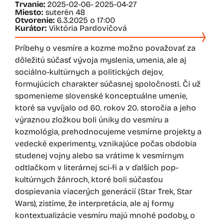
Trvanie:
2025-02-06
- 2025-04-27
Miesto:
suterén 48
Otvorenie:
6.3.2025 o 17:00
Kurátor:
Viktória Pardovičová
Príbehy o vesmíre a kozme možno považovať za
dôležitú súčasť vývoja myslenia, umenia, ale aj
sociálno-kultúrnych a politických dejov,
formujúcich charakter súčasnej spoločnosti. Či už
spomenieme slovenské konceptuálne umenie,
ktoré sa vyvíjalo od 60. rokov 20. storočia a jeho
výraznou zložkou boli úniky do vesmíru a
kozmológia, prehodnocujeme vesmírne projekty a
vedecké experimenty, vznikajúce počas obdobia
studenej vojny alebo sa vrátime k vesmírnym
odtlačkom v literárnej sci-fi a v ďalších pop-
kultúrnych žánroch, ktoré boli súčasťou
dospievania viacerých generácií (Star Trek, Star
Wars), zistíme, že interpretácia, ale aj formy
kontextualizácie vesmíru majú mnohé podoby, o