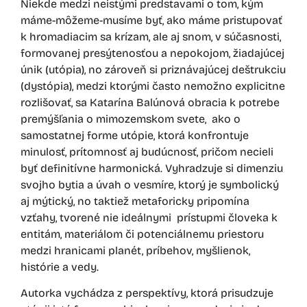
Niekde medzi neistými predstavami o tom, kým
máme-môžeme-musíme byť, ako máme pristupovať
k hromadiacim sa krízam, ale aj snom, v súčasnosti,
formovanej presýtenosťou a nepokojom, žiadajúcej
únik (utópia), no zároveň si priznávajúcej deštrukciu
(dystópia), medzi ktorými často nemožno explicitne
rozlišovať, sa Katarína Balúnová obracia k potrebe
premýšľania o mimozemskom svete, ako o
samostatnej forme utópie, ktorá konfrontuje
minulosť, prítomnosť aj budúcnosť, pričom necieli
byť definitívne harmonická. Vyhradzuje si dimenziu
svojho bytia a úvah o vesmíre, ktorý je symbolický
aj mýtický, no taktiež metaforicky pripomína
vzťahy, tvorené nie ideálnymi prístupmi človeka k
entitám, materiálom či potenciálnemu priestoru
medzi hranicami planét, príbehov, myšlienok,
histórie a vedy.
Autorka vychádza z perspektívy, ktorá prisudzuje