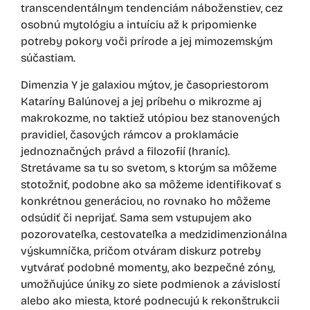
transcendentálnym tendenciám náboženstiev, cez
osobnú mytológiu a intuíciu až k pripomienke
potreby pokory voči prírode a jej mimozemským
súčastiam.
Dimenzia Y je galaxiou mýtov, je časopriestorom
Kataríny Balúnovej a jej príbehu o mikrozme aj
makrokozme, no taktiež utópiou bez stanovených
pravidiel, časových rámcov a proklamácie
jednoznačných právd a filozofií (hraníc).
Stretávame sa tu so svetom, s ktorým sa môžeme
stotožniť, podobne ako sa môžeme identifikovať s
konkrétnou generáciou, no rovnako ho môžeme
odsúdiť či neprijať. Sama sem vstupujem ako
pozorovateľka, cestovateľka a medzidimenzionálna
výskumníčka, pričom otváram diskurz potreby
vytvárať podobné momenty, ako bezpečné zóny,
umožňujúce úniky zo siete podmienok a závislostí
alebo ako miesta, ktoré podnecujú k rekonštrukcii