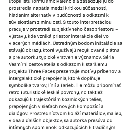
utópii istú formu ambivalencie a zasadzuje ju do
prostredia napätia medzi kritikou súčasnosti,
hľadaním alternatív v budúcnosti a odkazmi k
súvislostiam z minulosti. S touto interpretáciou
pracuje v prostredí subjektívneho časopriestoru –
výstavy, kde vzniká priestor interakcie diel vo
viacerých médiách. Ústredným bodom inštalácie sa
stávajú obrazy, ktoré využívajú recyklované plátna
a pre autorku typické vrstvenie významov. Séria
Vesmírni cestovatelia s odkazom k staršiemu
projektu Three Faces prezentuje motívy príbehov a
intergalaktické prepojenia, ktoré doplňuje
symbolika tvarov, línií a farieb. Tie môžu pripomínať
retro futuristické lesklé povrchy, no taktiež
odkazujú k trajektóriám kozmických telies,
prepojených v sieťach nových kompozící a
dialógov. Prostredníctvom koláží materiálov, malieb,
videa a ďalších objektov, sa autorka presúva od
intímnych spomienok, odkazujúcich k tradičným