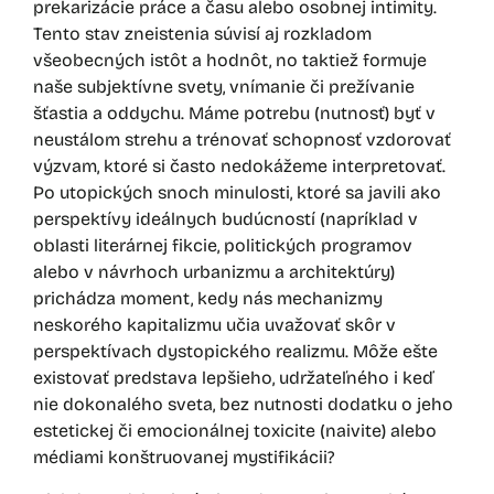
prekarizácie práce a času alebo osobnej intimity.
Tento stav zneistenia súvisí aj rozkladom
všeobecných istôt a hodnôt, no taktiež formuje
naše subjektívne svety, vnímanie či prežívanie
šťastia a oddychu. Máme potrebu (nutnosť) byť v
neustálom strehu a trénovať schopnosť vzdorovať
výzvam, ktoré si často nedokážeme interpretovať.
Po utopických snoch minulosti, ktoré sa javili ako
perspektívy ideálnych budúcností (napríklad v
oblasti literárnej fikcie, politických programov
alebo v návrhoch urbanizmu a architektúry)
prichádza moment, kedy nás mechanizmy
neskorého kapitalizmu učia uvažovať skôr v
perspektívach dystopického realizmu. Môže ešte
existovať predstava lepšieho, udržateľného i keď
nie dokonalého sveta, bez nutnosti dodatku o jeho
estetickej či emocionálnej toxicite (naivite) alebo
médiami konštruovanej mystifikácii?