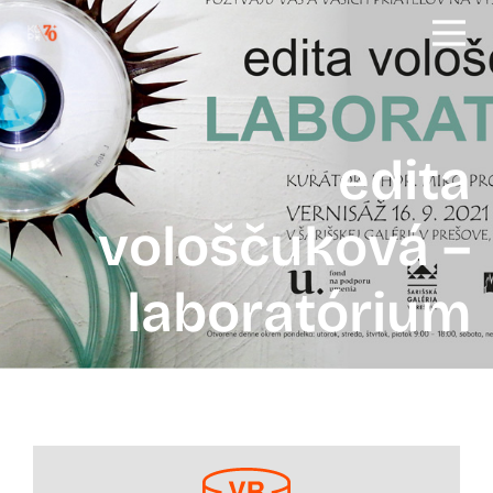
edita
vološčuková –
laboratórium