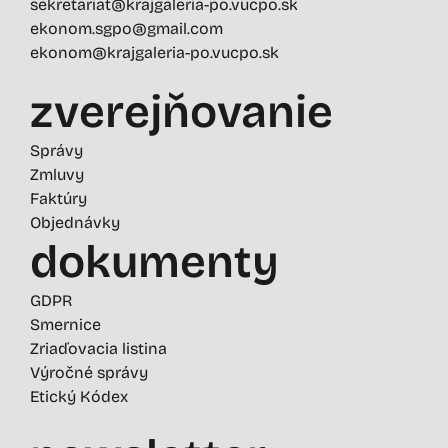
sekretariat@krajgaleria-po.vucpo.sk
ekonom.sgpo@gmail.com
ekonom@krajgaleria-po.vucpo.sk
zverejňovanie
Správy
Zmluvy
Faktúry
Objednávky
dokumenty
GDPR
Smernice
Zriaďovacia listina
Výročné správy
Etický Kódex