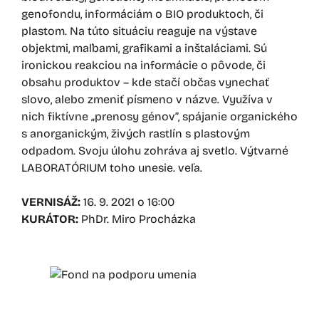
genofondu, informáciám o BIO produktoch, či
plastom. Na túto situáciu reaguje na výstave
objektmi, maľbami, grafikami a inštaláciami. Sú
ironickou reakciou na informácie o pôvode, či
obsahu produktov – kde stačí občas vynechať
slovo, alebo zmeniť písmeno v názve. Využíva v
nich fiktívne „prenosy génov“, spájanie organického
s anorganickým, živých rastlín s plastovým
odpadom. Svoju úlohu zohráva aj svetlo. Výtvarné
LABORATÓRIUM toho unesie. veľa.
VERNISÁŽ:
16. 9. 2021 o 16:00
KURÁTOR:
PhDr. Miro Procházka