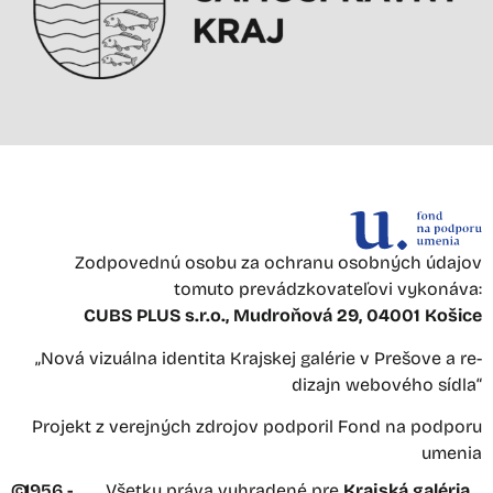
Zodpovednú osobu za ochranu osobných údajov
tomuto prevádzkovateľovi vykonáva:
CUBS PLUS s.r.o., Mudroňová 29, 04001 Košice
„Nová vizuálna identita Krajskej galérie v Prešove a re-
dizajn webového sídla“
Projekt z verejných zdrojov podporil Fond na podporu
umenia
©
1956 -
Všetky práva vyhradené pre
Krajská galéria