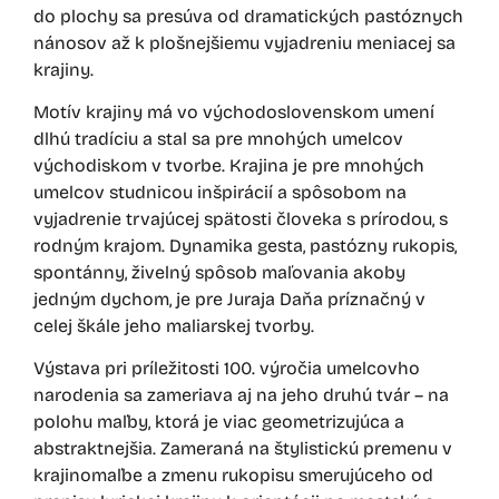
do plochy sa presúva od dramatických pastóznych
nánosov až k plošnejšiemu vyjadreniu meniacej sa
krajiny.
Motív krajiny má vo východoslovenskom umení
dlhú tradíciu a stal sa pre mnohých umelcov
východiskom v tvorbe. Krajina je pre mnohých
umelcov studnicou inšpirácií a spôsobom na
vyjadrenie trvajúcej spätosti človeka s prírodou, s
rodným krajom. Dynamika gesta, pastózny rukopis,
spontánny, živelný spôsob maľovania akoby
jedným dychom, je pre Juraja Daňa príznačný v
celej škále jeho maliarskej tvorby.
Výstava pri príležitosti 100. výročia umelcovho
narodenia sa zameriava aj na jeho druhú tvár – na
polohu maľby, ktorá je viac geometrizujúca a
abstraktnejšia. Zameraná na štylistickú premenu v
krajinomaľbe a zmenu rukopisu smerujúceho od