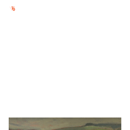
jubilanti 2020 /
juraj daňo (1920
– 2007)