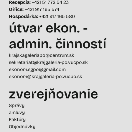
Recepcia:
+421 51 772 54 23
Office:
+421 917 165 574
Hospodárka:
+421 917 165 580
útvar ekon. -
admin. činností
krajskagaleriapo@centrum.sk
sekretariat@krajgaleria-po.vucpo.sk
ekonom.sgpo@gmail.com
ekonom@krajgaleria-po.vucpo.sk
zverejňovanie
Správy
Zmluvy
Faktúry
Objednávky