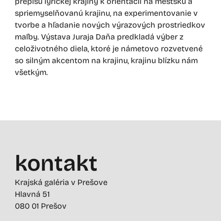
prepisu lyrickej krajiny k orientácii na mestskú a
spriemyselňovanú krajinu, na experimentovanie v
tvorbe a hľadanie nových výrazových prostriedkov
maľby. Výstava Juraja Daňa predkladá výber z
celoživotného diela, ktoré je námetovo rozvetvené
so silným akcentom na krajinu, krajinu blízku nám
všetkým.
kontakt
Krajská galéria v Prešove
Hlavná 51
080 01 Prešov