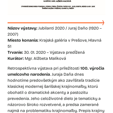
Názov výstavy:
Jubilanti 2020 / Juraj Daňo (1920 –
2007)
Miesto konania:
Krajská galéria v Prešove, Hlavná
51
Trvanie:
30. 01. 2020 – Výstava predĺžená
Kurátor:
Mgr. Alžbeta Malíková
Retrospektívna výstava pri príležitosti
100. výročia
umelcovho narodenia
. Juraja Daňa dnes
hodnotíme predovšetkým ako zavŕšiteľa tradície
klasickej modernej šarišskej krajinomaľby, ktorú
obohatil o dramatické akcenty a pastozitu
prevedenia. Jeho celoživotné dielo je tematicky a
názorovo široko rozvetvené, a predsa zamerané
najmä na problematiku krajinomaľby. Prepis krajiny