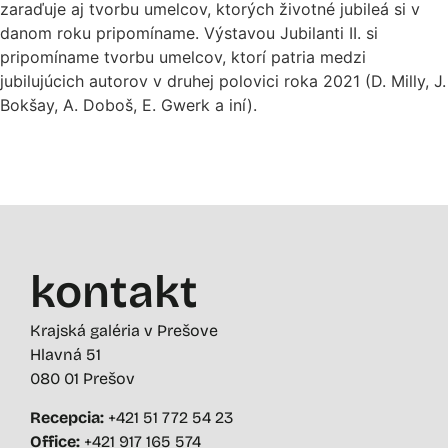
zaraďuje aj tvorbu umelcov, ktorých životné jubileá si v
danom roku pripomíname. Výstavou Jubilanti II. si
pripomíname tvorbu umelcov, ktorí patria medzi
jubilujúcich autorov v druhej polovici roka 2021 (D. Milly, J.
Bokšay, A. Doboš, E. Gwerk a iní).
kontakt
Krajská galéria v Prešove
Hlavná 51
080 01 Prešov
Recepcia:
+421 51 772 54 23
Office:
+421 917 165 574