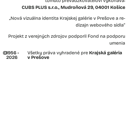
tomuto prevádzkovateľovi vykonáva:
CUBS PLUS s.r.o., Mudroňová 29, 04001 Košice
„Nová vizuálna identita Krajskej galérie v Prešove a re-
dizajn webového sídla“
Projekt z verejných zdrojov podporil Fond na podporu
umenia
©
1956 -
Všetky práva vyhradené pre
Krajská galéria
2026
v Prešove