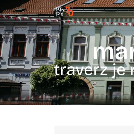
mar
traverz je