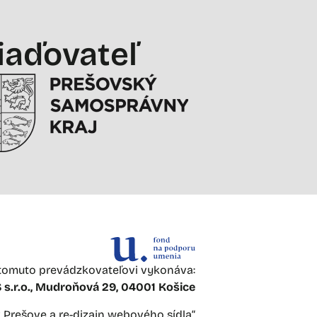
iaďovateľ
omuto prevádzkovateľovi vykonáva:
s.r.o., Mudroňová 29, 04001 Košice
 v Prešove a re-dizajn webového sídla“