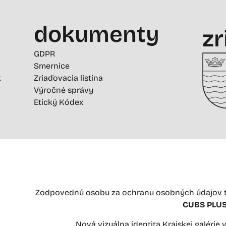
dokumenty
zr
GDPR
Smernice
k
Zriaďovacia listina
Výročné správy
Etický Kódex
Zodpovednú osobu za ochranu osobných údajov t
CUBS PLUS 
„Nová vizuálna identita Krajskej galérie