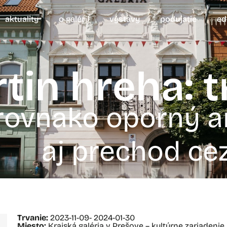
aktuality
o galérii
výstavy
podujatie
ed
tin hreha: 
 rovnako oporný a
aj prechod ce
Trvanie:
2023-11-09
- 2024-01-30
Miesto:
Krajská galéria v Prešove – kultúrne zariaden