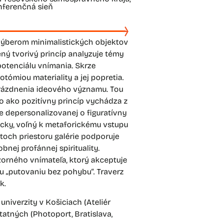
onferenčná sieň
e výberom minimalistických objektov
ný tvorivý princíp analyzuje témy
potenciálu vnímania. Skrze
tómiou materiality a jej popretia.
rázdnenia ideového významu. Tou
o ako pozitívny princíp vychádza z
e depersonalizovanej o figuratívny
yzicky, voľný k metaforickému vstupu
toch priestoru galérie podporuje
nej profánnej spirituality.
orného vnímateľa, ktorý akceptuje
u „putovaniu bez pohybu“. Traverz
k.
niverzity v Košiciach (Ateliér
tatných (Photoport, Bratislava,