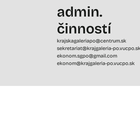
admin.
činností
krajskagaleriapo@centrum.sk
sekretariat@krajgaleria-po.vucpo.s
ekonom.sgpo@gmail.com
ekonom@krajgaleria-po.vucpo.sk