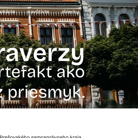
ukácia
navštívte
zbierky
traverzy
rtefakt ako
z priesmyk.
ie Prešovského samosprávneho kraja,