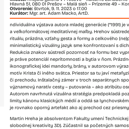
Hlavná 51, 080 01 Prešov – Malá sieň – Prízemie 49 – K
Otvorenie:
štvrtok, 9. 11. 2023 o 17.00
Kurátor:
Mgr. art. Adam Macko, ArtD.
ndividuálna výstava autora mladej generácie (*1991) j
a veľkoformátovej meditatívnej maľby. Hrehov sústrede
rituálu, prázdna, vzťahy gesta a formy a celkového (ne)
minimalistický vizuálny jazyk sme konfrontovaní s dicho
Redukcia znakov sústredí pozornosť na formu bez vyp
je práve potenciál neprítomnosti a bytia v ňom. Prázdn
ikonografickej idei mandorly, brány, v autorovom výraz
motív Krista či iného svätca. Priestor sa tu javí metaf
či prechodu. Inštalačný zámer v troch separátnych spo
významový naratív cesty – putovania – ako atribútu osob
Autorom navrhnutá vizuálna stratégia predpokladá poz
limity kánonu klasických médií a oddá sa lynchovském
je rovnako oporný artefakt ako aj prechod cez priesmy
Martin Hreha je absolventom Fakulty umení Technickej u
slobodnej kreativity 3D). Zúčastnil sa početných samos