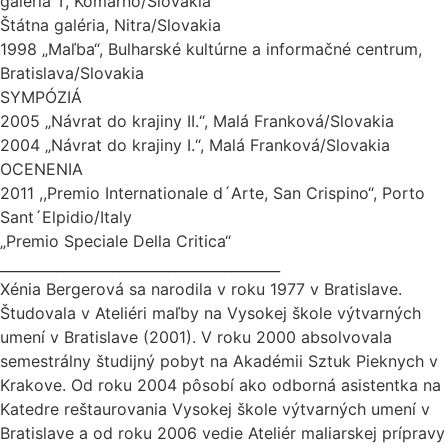
galéria T, Komárno/Slovakia
Štátna galéria, Nitra/Slovakia
1998 „Maľba“, Bulharské kultúrne a informačné centrum,
Bratislava/Slovakia
SYMPÓZIÁ
2005 „Návrat do krajiny II.“, Malá Franková/Slovakia
2004 „Návrat do krajiny I.“, Malá Franková/Slovakia
OCENENIA
2011 ,,Premio Internationale d´Arte, San Crispino“, Porto
Sant´Elpidio/Italy
„Premio Speciale Della Critica“
________________________________________
Xénia Bergerová sa narodila v roku 1977 v Bratislave.
Študovala v Ateliéri maľby na Vysokej škole výtvarných
umení v Bratislave (2001). V roku 2000 absolvovala
semestrálny študijný pobyt na Akadémii Sztuk Pieknych v
Krakove. Od roku 2004 pôsobí ako odborná asistentka na
Katedre reštaurovania Vysokej škole výtvarných umení v
Bratislave a od roku 2006 vedie Ateliér maliarskej prípravy