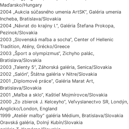
Maďarsko/Hungary
2004 „Aukcia súčasného umenia ArtSK“, Galéria umenia
Incheba, Bratislava/Slovakia
2004 „Návrat do krajiny I.“, Galéria Štefana Prokopa,
Pezinok/Slovakia
2003 „Slovenská maľba a socha“, Center of Hellenic
Tradition, Atény, Grécko/Greece
2003 „Šport a olympizmus“, Zichyho palác,
Bratislava/Slovakia
2003 „Talenty 5“, Záhorská galéria, Senica/Slovakia
2002 „Salón“, Štátna galéria v Nitre/Slovakia
2001 „Diplomové práce“, Galéria Marat Art,
Bratislava/Slovakia
2001 „Maľba a sklo“, Kaštieľ Mojmírovce/Slovakia
2000 „Zo zbierok J. Kelceyho“, Veľvyslanectvo SR, Londýn,
Anglicko/London, England
1999 „Ateliér maľby“ galéria Médium, Bratislava/Slovakia
Oravská galéria, Dolný Kubín/Slovakia