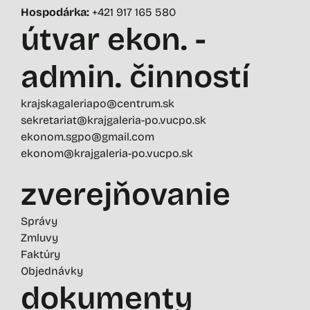
Hospodárka:
+421 917 165 580
útvar ekon. -
admin. činností
krajskagaleriapo@centrum.sk
sekretariat@krajgaleria-po.vucpo.sk
ekonom.sgpo@gmail.com
ekonom@krajgaleria-po.vucpo.sk
zverejňovanie
Správy
Zmluvy
Faktúry
Objednávky
dokumenty