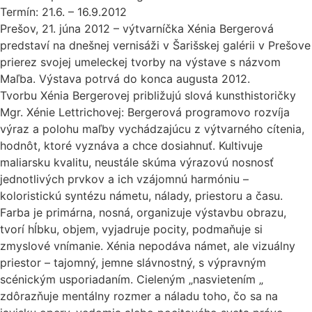
Termín: 21.6. – 16.9.2012
Prešov, 21. júna 2012 – výtvarníčka Xénia Bergerová
predstaví na dnešnej vernisáži v Šarišskej galérii v Prešove
prierez svojej umeleckej tvorby na výstave s názvom
Maľba. Výstava potrvá do konca augusta 2012.
Tvorbu Xénia Bergerovej približujú slová kunsthistoričky
Mgr. Xénie Lettrichovej: Bergerová programovo rozvíja
výraz a polohu maľby vychádzajúcu z výtvarného cítenia,
hodnôt, ktoré vyznáva a chce dosiahnuť. Kultivuje
maliarsku kvalitu, neustále skúma výrazovú nosnosť
jednotlivých prvkov a ich vzájomnú harmóniu –
koloristickú syntézu námetu, nálady, priestoru a času.
Farba je primárna, nosná, organizuje výstavbu obrazu,
tvorí hĺbku, objem, vyjadruje pocity, podmaňuje si
zmyslové vnímanie. Xénia nepodáva námet, ale vizuálny
priestor – tajomný, jemne slávnostný, s výpravným
scénickým usporiadaním. Cieleným „nasvietením „
zdôrazňuje mentálny rozmer a náladu toho, čo sa na