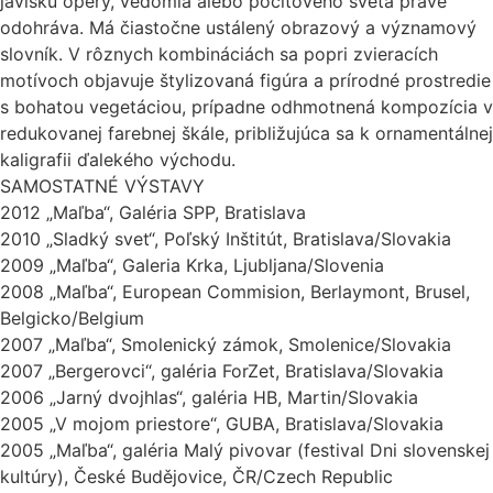
javisku opery, vedomia alebo pocitového sveta práve
odohráva. Má čiastočne ustálený obrazový a významový
slovník. V rôznych kombináciách sa popri zvieracích
motívoch objavuje štylizovaná figúra a prírodné prostredie
s bohatou vegetáciou, prípadne odhmotnená kompozícia v
redukovanej farebnej škále, približujúca sa k ornamentálnej
kaligrafii ďalekého východu.
SAMOSTATNÉ VÝSTAVY
2012 „Maľba“, Galéria SPP, Bratislava
2010 „Sladký svet“, Poľský Inštitút, Bratislava/Slovakia
2009 „Maľba“, Galeria Krka, Ljubljana/Slovenia
2008 „Maľba“, European Commision, Berlaymont, Brusel,
Belgicko/Belgium
2007 „Maľba“, Smolenický zámok, Smolenice/Slovakia
2007 „Bergerovci“, galéria ForZet, Bratislava/Slovakia
2006 „Jarný dvojhlas“, galéria HB, Martin/Slovakia
2005 „V mojom priestore“, GUBA, Bratislava/Slovakia
2005 „Maľba“, galéria Malý pivovar (festival Dni slovenskej
kultúry), České Budějovice, ČR/Czech Republic