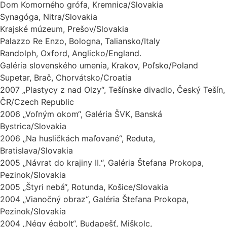
Dom Komorného grófa, Kremnica/Slovakia
Synagóga, Nitra/Slovakia
Krajské múzeum, Prešov/Slovakia
Palazzo Re Enzo, Bologna, Taliansko/Italy
Randolph, Oxford, Anglicko/England.
Galéria slovenského umenia, Krakov, Poľsko/Poland
Supetar, Brač, Chorvátsko/Croatia
2007 „Plastycy z nad Olzy“, Tešínske divadlo, Český Tešín,
ČR/Czech Republic
2006 „Voľným okom“, Galéria ŠVK, Banská
Bystrica/Slovakia
2006 „Na husličkách maľované“, Reduta,
Bratislava/Slovakia
2005 „Návrat do krajiny II.“, Galéria Štefana Prokopa,
Pezinok/Slovakia
2005 „Štyri nebá“, Rotunda, Košice/Slovakia
2004 „Vianočný obraz“, Galéria Štefana Prokopa,
Pezinok/Slovakia
2004 „Négy égbolt“, Budapešť, Miškolc,