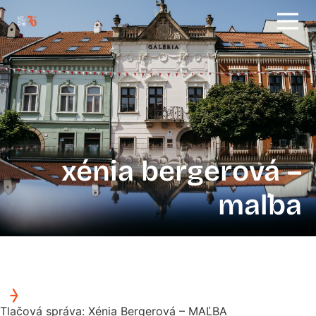
xénia bergerová –
maľba
Tlačová správa: Xénia Bergerová – MAĽBA