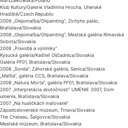
Marszałkowska/Poland
Klub Kultury/Galerie Vladimíra Hrocha, Uherské
Hradiště/Czech Republic
2009 „Olejomaľba/Oilpainting“, Zichyho palác,
Bratislava/Slovakia
2008 „Olejomaľba/Oilpainting“, Mestská galéria Rimavská
Sobota/Slovakia
2008 „Pravidlá a výnimky“
Kysucká galéria/Kaštieľ Oščadnica/Slovakia
Galéria PF01, Bratislava/Slovakia
2008 „Sonda“, Záhorská galéria, Senica/Slovakia
„Maľba“, galéria CCS, Bratislava/Slovakia
2008 „Natura Morta“, galéria PF01, Bratislava/Slovakia
2007 „Interpretácia skutočnosti“ UMENIE 2007, Dom
umenia, Bratislava/Slovakia
2007 „Na husličkách maľované“
Západoslovenské múzeum, Trnava/Slovakia
The Chateau, Šalgovce/Slovakia
Mestské múzeum, Bratislava/Slovakia