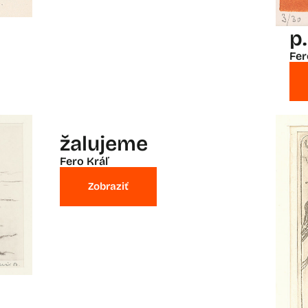
p.
Fer
žalujeme
Fero Kráľ
Zobraziť