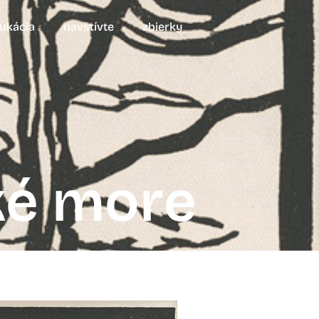
ukácia
navštívte
zbierky
ké more