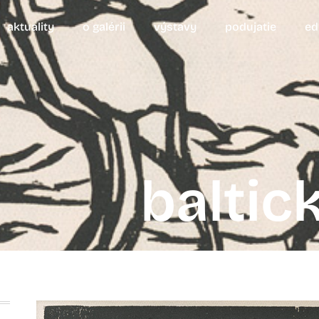
aktuality
o galérii
výstavy
podujatie
ed
baltic