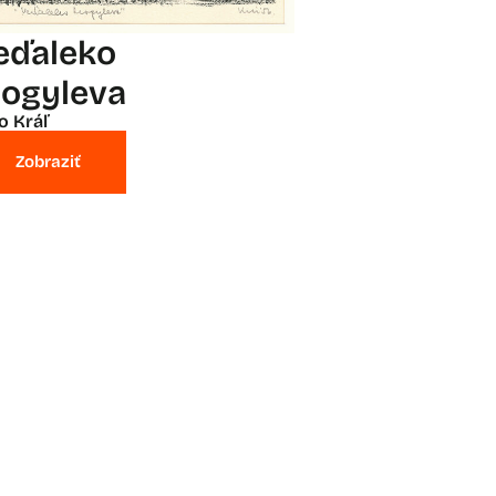
eďaleko
ogyleva
o Kráľ
Zobraziť