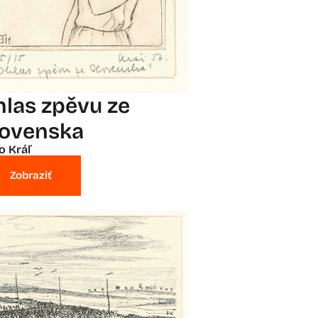
hlas zpěvu ze
lovenska
o Kráľ
Zobraziť