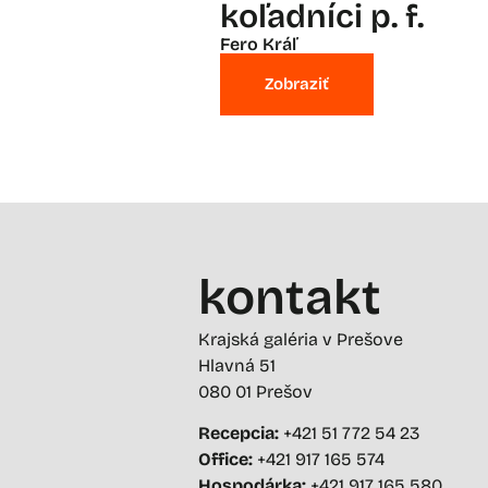
koľadníci p. f.
Fero Kráľ
Zobraziť
kontakt
Krajská galéria v Prešove
Hlavná 51
080 01 Prešov
Recepcia:
+421 51 772 54 23
Office:
+421 917 165 574
Hospodárka:
+421 917 165 580