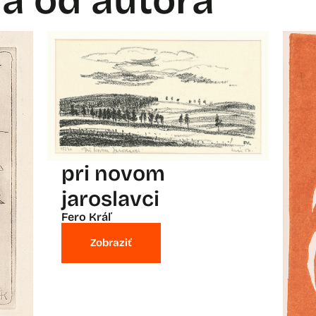
la od autora
pri novom
jaroslavci
Fero Kráľ
Zobraziť