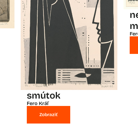
n
m
Fer
smútok
Fero Kráľ
Zobraziť