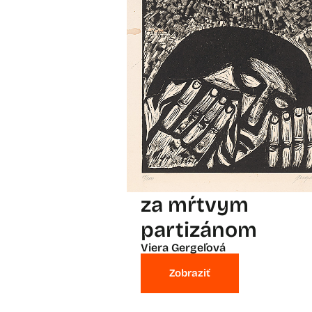
za mŕtvym
partizánom
Viera Gergeľová
Zobraziť