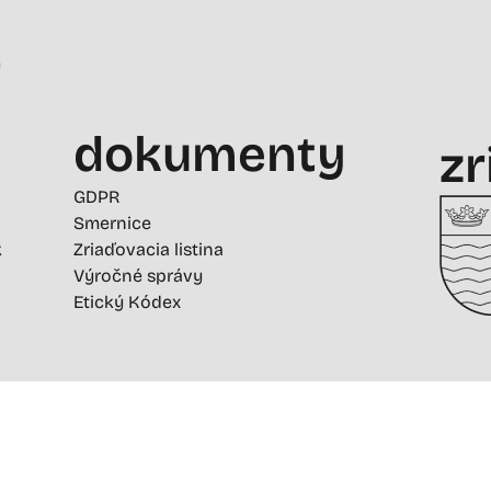
-
dokumenty
zr
GDPR
Smernice
k
Zriaďovacia listina
Výročné správy
Etický Kódex