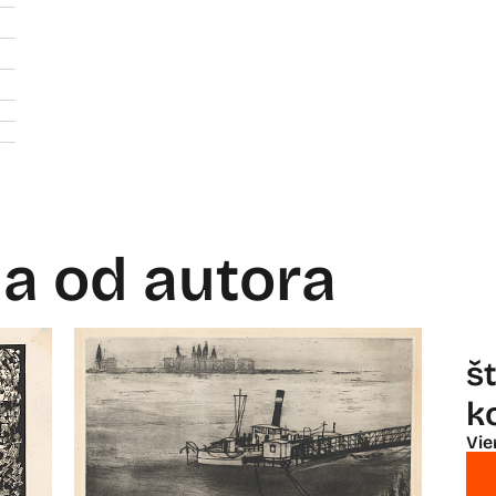
la od autora
š
k
Vie