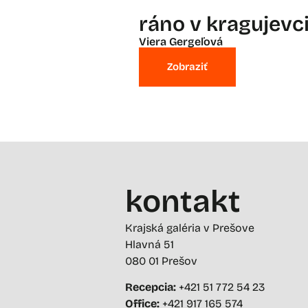
ráno v kragujevc
Viera Gergeľová
Zobraziť
kontakt
Krajská galéria v Prešove
Hlavná 51
080 01 Prešov
Recepcia:
+421 51 772 54 23
Office:
+421 917 165 574