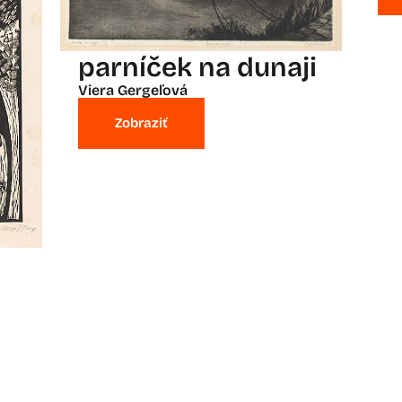
parníček na dunaji
Viera Gergeľová
Zobraziť