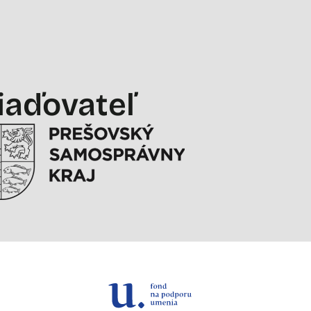
iaďovateľ