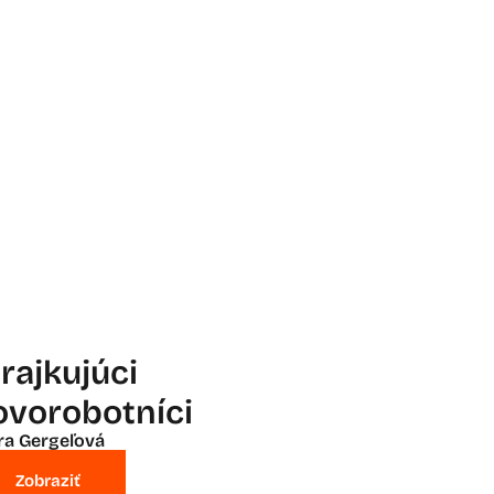
trajkujúci
ovorobotníci
ra Gergeľová
Zobraziť