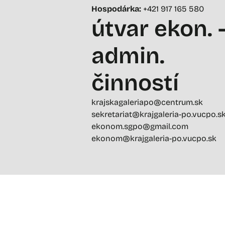
Hospodárka:
+421 917 165 580
útvar ekon. 
admin.
činností
krajskagaleriapo@centrum.sk
sekretariat@krajgaleria-po.vucpo.s
ekonom.sgpo@gmail.com
ekonom@krajgaleria-po.vucpo.sk