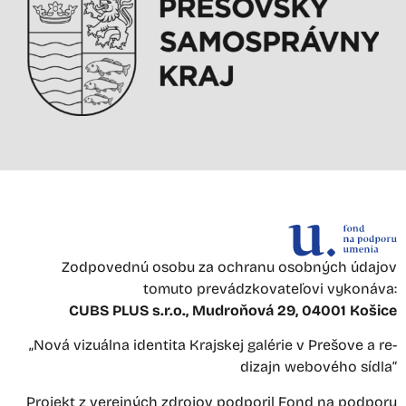
Zodpovednú osobu za ochranu osobných údajov
tomuto prevádzkovateľovi vykonáva:
CUBS PLUS s.r.o., Mudroňová 29, 04001 Košice
„Nová vizuálna identita Krajskej galérie v Prešove a re-
dizajn webového sídla“
Projekt z verejných zdrojov podporil Fond na podporu