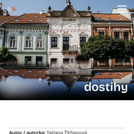
dostihy
Autor / autorka:
Tatiana Žitňanová