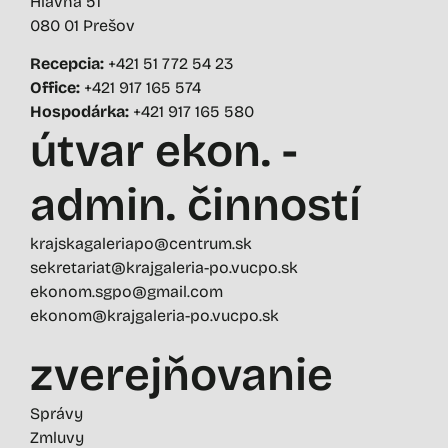
Hlavná 51
080 01 Prešov
Recepcia:
+421 51 772 54 23
Office:
+421 917 165 574
Hospodárka:
+421 917 165 580
útvar ekon. -
admin. činností
krajskagaleriapo@centrum.sk
sekretariat@krajgaleria-po.vucpo.sk
ekonom.sgpo@gmail.com
ekonom@krajgaleria-po.vucpo.sk
zverejňovanie
Správy
Zmluvy