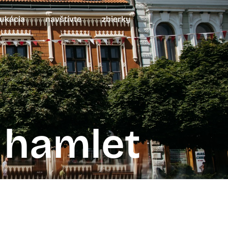
ukácia
navštívte
zbierky
hamlet