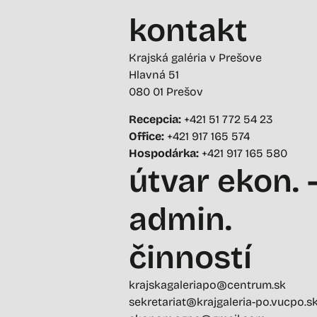
kontakt
Krajská galéria v Prešove
Hlavná 51
080 01 Prešov
Recepcia:
+421 51 772 54 23
Office:
+421 917 165 574
Hospodárka:
+421 917 165 580
útvar ekon. 
admin.
činností
krajskagaleriapo@centrum.sk
sekretariat@krajgaleria-po.vucpo.s