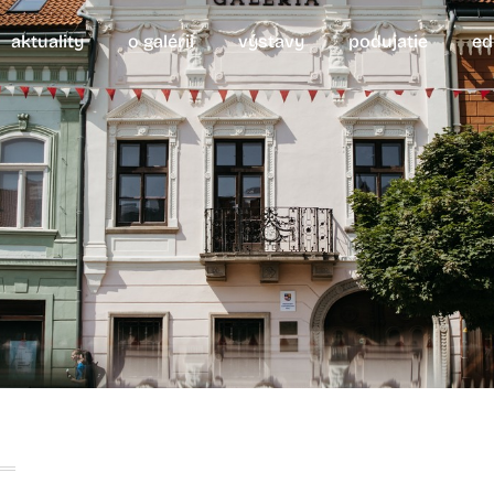
aktuality
o galérii
výstavy
podujatie
ed