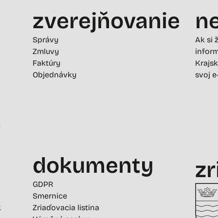
zverejňovanie
ne
Správy
Ak si 
Zmluvy
inform
Faktúry
Krajsk
Objednávky
svoj e
-
dokumenty
zr
GDPR
Smernice
k
Zriaďovacia listina