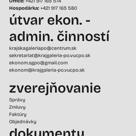
Office:
+421 917 165 574
Hospodárka:
+421 917 165 580
útvar ekon. -
admin. činností
krajskagaleriapo@centrum.sk
sekretariat@krajgaleria-po.vucpo.sk
ekonom.sgpo@gmail.com
ekonom@krajgaleria-po.vucpo.sk
zverejňovanie
Správy
Zmluvy
Faktúry
Objednávky
dokumenty