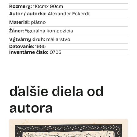
Rozmery:
110cm
x 90cm
Autor / autorka:
Alexander Eckerdt
Materiál:
plátno
Žáner:
figurálna kompozícia
Výtvárny druh:
maliarstvo
Datovanie:
1965
Inventárne číslo:
O705
ďalšie diela od
autora