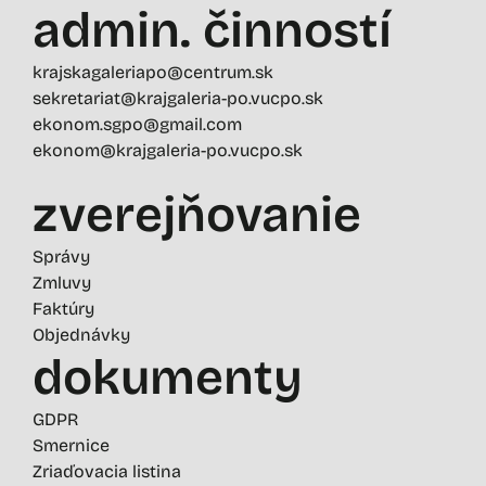
admin. činností
krajskagaleriapo@centrum.sk
sekretariat@krajgaleria-po.vucpo.sk
ekonom.sgpo@gmail.com
ekonom@krajgaleria-po.vucpo.sk
zverejňovanie
Správy
Zmluvy
Faktúry
Objednávky
dokumenty
GDPR
Smernice
Zriaďovacia listina