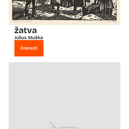
žatva
Július Muška
Zobraziť