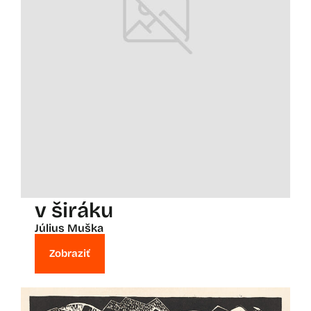
v širáku
Július Muška
Zobraziť