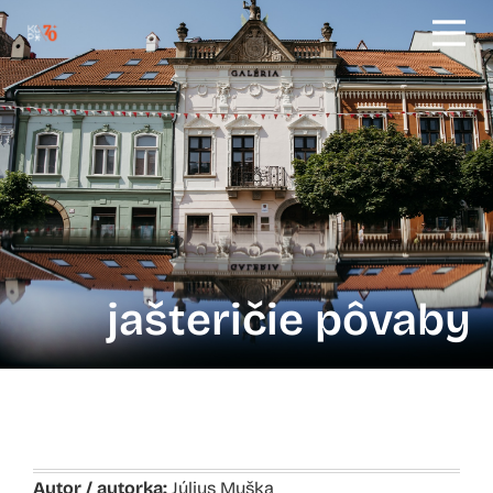
jašteričie pôvaby
Autor / autorka:
Július Muška