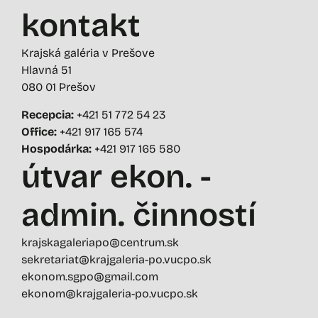
kontakt
Krajská galéria v Prešove
Hlavná 51
080 01 Prešov
Recepcia:
+421 51 772 54 23
Office:
+421 917 165 574
Hospodárka:
+421 917 165 580
útvar ekon. -
admin. činností
krajskagaleriapo@centrum.sk
sekretariat@krajgaleria-po.vucpo.sk
ekonom.sgpo@gmail.com
ekonom@krajgaleria-po.vucpo.sk