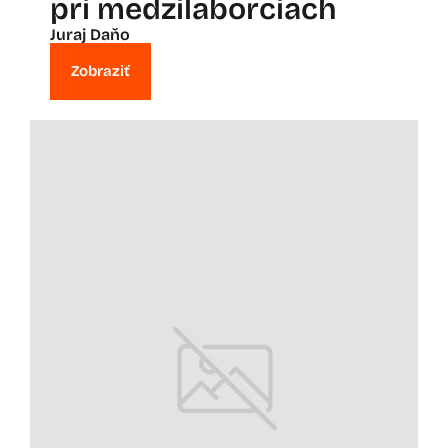
pri medzilaborciach
Juraj Daňo
Zobraziť