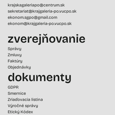
krajskagaleriapo@centrum.sk
sekretariat@krajgaleria-po.vucpo.sk
ekonom.sgpo@gmail.com
ekonom@krajgaleria-po.vucpo.sk
zverejňovanie
Správy
Zmluvy
Faktúry
Objednávky
dokumenty
GDPR
Smernice
Zriaďovacia listina
Výročné správy
Etický Kódex