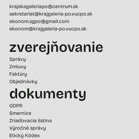
krajskagaleriapo@centrum.sk
sekretariat@krajgaleria-po.vucpo.sk
ekonom.sgpo@gmail.com
ekonom@krajgaleria-po.vucpo.sk
zverejňovanie
Správy
Zmluvy
Faktúry
Objednávky
dokumenty
GDPR
Smernice
Zriaďovacia listina
Výročné správy
Etický Kódex