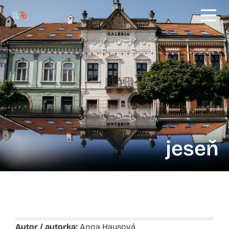
jeseň
Autor / autorka:
Anna Hausová