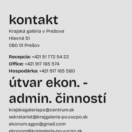
kontakt
Krajská galéria v Prešove
Hlavná 51
080 01 Prešov
Recepcia:
+421 51 772 54 23
Office:
+421 917 165 574
Hospodárka:
+421 917 165 580
útvar ekon. -
admin. činností
krajskagaleriapo@centrum.sk
sekretariat@krajgaleria-po.vucpo.sk
ekonom.sgpo@gmail.com
ekonom@krajgaleria-po.vucpo.sk