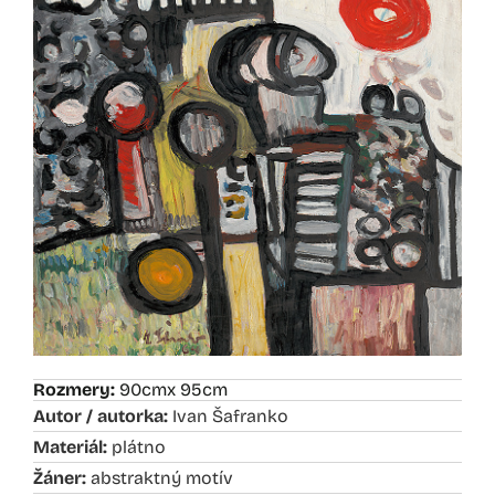
Rozmery:
90cm
x 95cm
Autor / autorka:
Ivan Šafranko
Materiál:
plátno
Žáner:
abstraktný motív