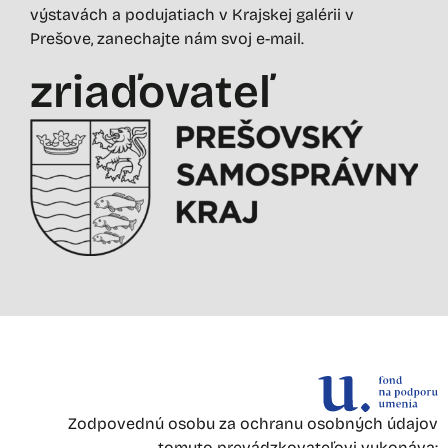
výstavách a podujatiach v Krajskej galérii v
Prešove, zanechajte nám svoj e-mail.
zriaďovateľ
Zodpovednú osobu za ochranu osobných údajov
tomuto prevádzkovateľovi vykonáva: