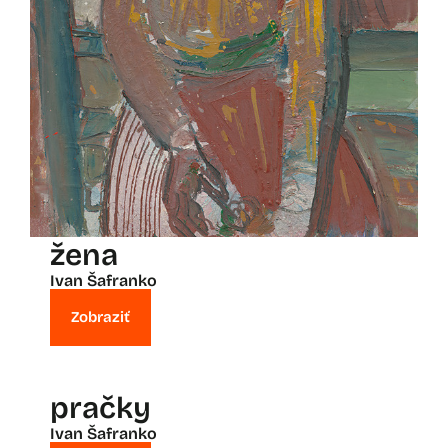
žena
Ivan Šafranko
Zobraziť
pračky
Ivan Šafranko