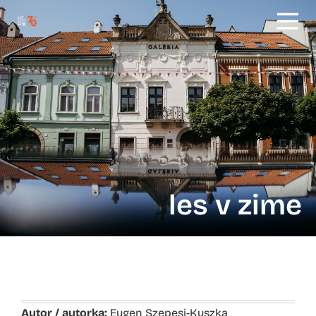
les v zime
Autor / autorka:
Eugen Szepesi-Kuszka