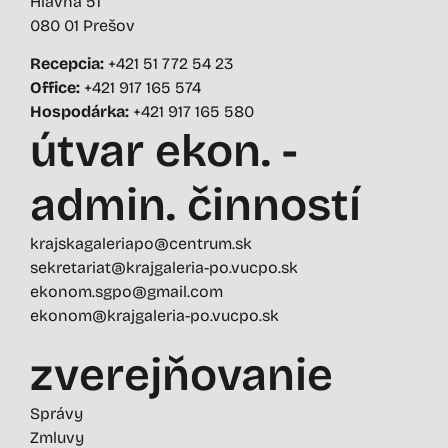
Hlavná 51
080 01 Prešov
Recepcia:
+421 51 772 54 23
Office:
+421 917 165 574
Hospodárka:
+421 917 165 580
útvar ekon. -
admin. činností
krajskagaleriapo@centrum.sk
sekretariat@krajgaleria-po.vucpo.sk
ekonom.sgpo@gmail.com
ekonom@krajgaleria-po.vucpo.sk
zverejňovanie
Správy
Zmluvy