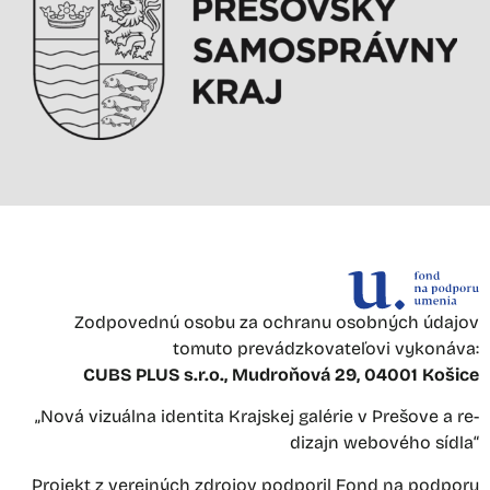
Zodpovednú osobu za ochranu osobných údajov
tomuto prevádzkovateľovi vykonáva:
CUBS PLUS s.r.o., Mudroňová 29, 04001 Košice
„Nová vizuálna identita Krajskej galérie v Prešove a re-
dizajn webového sídla“
Projekt z verejných zdrojov podporil Fond na podporu