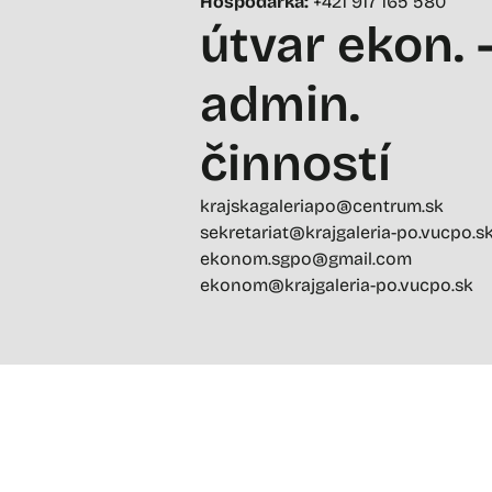
Hospodárka:
+421 917 165 580
útvar ekon. 
admin.
činností
krajskagaleriapo@centrum.sk
sekretariat@krajgaleria-po.vucpo.s
ekonom.sgpo@gmail.com
ekonom@krajgaleria-po.vucpo.sk