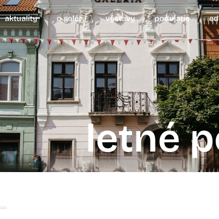
aktuality
o galérii
výstavy
podujatie
ed
letné 