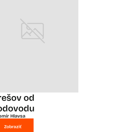
rešov od
odovodu
omír Hlavsa
Zobraziť