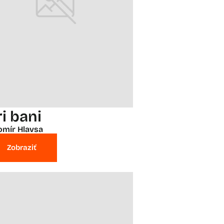
ri bani
omír Hlavsa
Zobraziť