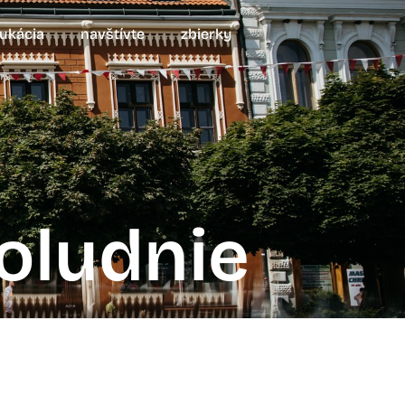
ukácia
navštívte
zbierky
poludnie