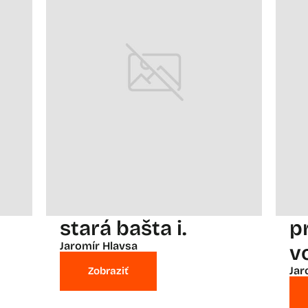
stará bašta i.
p
Jaromír Hlavsa
v
Jar
Zobraziť