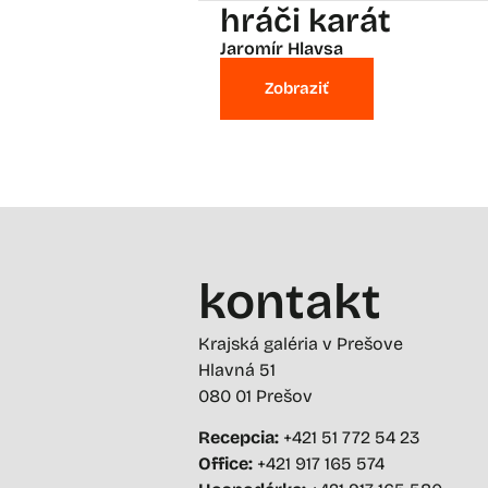
hráči karát
Jaromír Hlavsa
Zobraziť
kontakt
Krajská galéria v Prešove
Hlavná 51
080 01 Prešov
Recepcia:
+421 51 772 54 23
Office:
+421 917 165 574