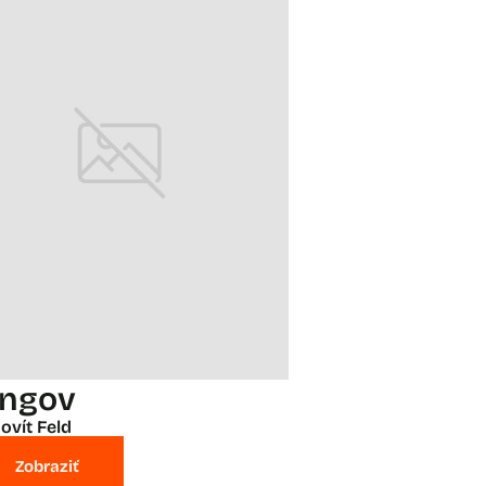
ingov
ovít Feld
Zobraziť