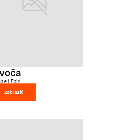
evoča
ovít Feld
Zobraziť