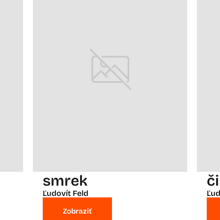
smrek
č
Ľudovít Feld
Ľud
Zobraziť