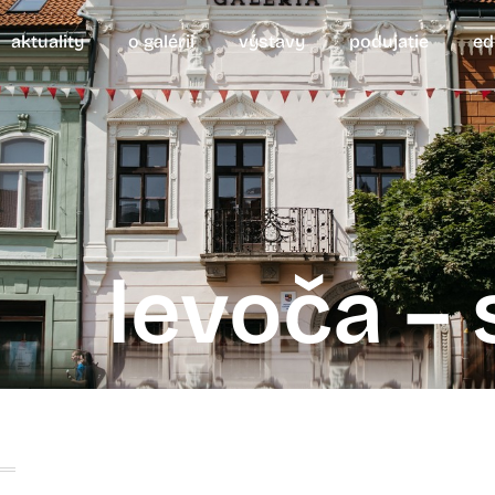
aktuality
o galérii
výstavy
podujatie
ed
levoča –