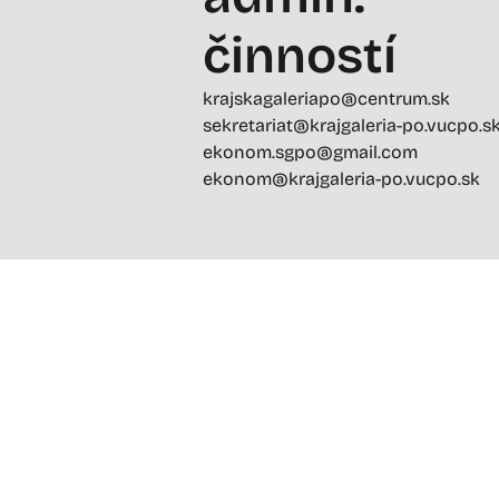
činností
krajskagaleriapo@centrum.sk
sekretariat@krajgaleria-po.vucpo.s
ekonom.sgpo@gmail.com
ekonom@krajgaleria-po.vucpo.sk