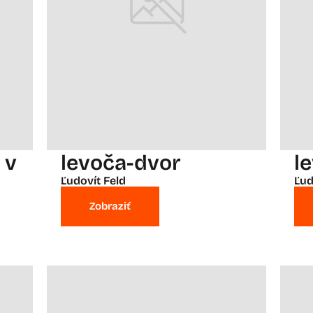
 v
levoča-dvor
l
Ľudovít Feld
Ľud
Zobraziť