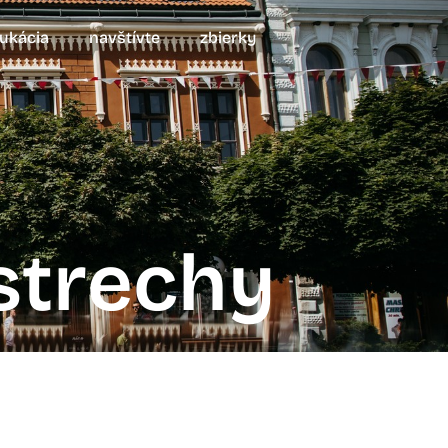
ukácia
navštívte
zbierky
 strechy