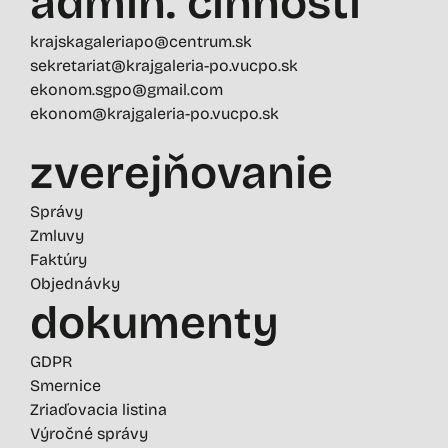
admin. činností
krajskagaleriapo@centrum.sk
sekretariat@krajgaleria-po.vucpo.sk
ekonom.sgpo@gmail.com
ekonom@krajgaleria-po.vucpo.sk
zverejňovanie
Správy
Zmluvy
Faktúry
Objednávky
dokumenty
GDPR
Smernice
Zriaďovacia listina
Výročné správy