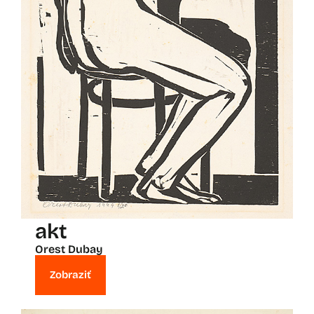
akt
Orest Dubay
Zobraziť