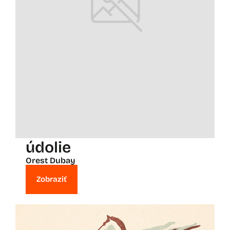
údolie
Orest Dubay
Zobraziť