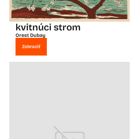
kvitnúci strom
Orest Dubay
Zobraziť