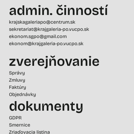
admin. činností
krajskagaleriapo@centrum.sk
sekretariat@krajgaleria-po.vucpo.sk
ekonom.sgpo@gmail.com
ekonom@krajgaleria-po.vucpo.sk
zverejňovanie
Správy
Zmluvy
Faktúry
Objednávky
dokumenty
GDPR
Smernice
Zriaďovacia listina