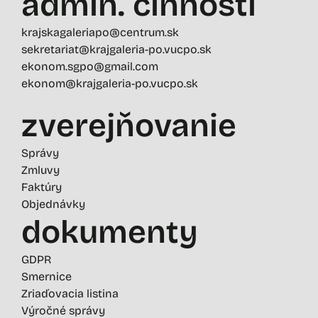
admin. činností
krajskagaleriapo@centrum.sk
sekretariat@krajgaleria-po.vucpo.sk
ekonom.sgpo@gmail.com
ekonom@krajgaleria-po.vucpo.sk
zverejňovanie
Správy
Zmluvy
Faktúry
Objednávky
dokumenty
GDPR
Smernice
Zriaďovacia listina
Výročné správy