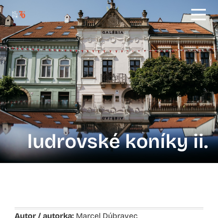
ludrovské koníky ii.
Autor / autorka:
Marcel Dúbravec