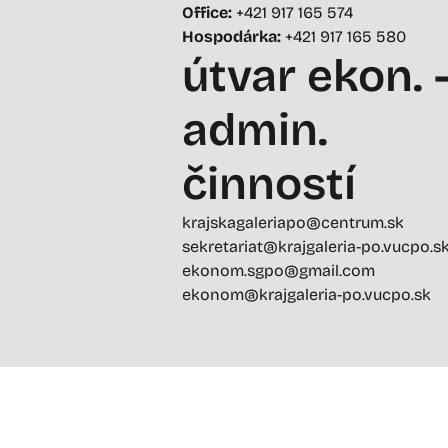
Office:
+421 917 165 574
Hospodárka:
+421 917 165 580
útvar ekon. 
admin.
činností
krajskagaleriapo@centrum.sk
sekretariat@krajgaleria-po.vucpo.s
ekonom.sgpo@gmail.com
ekonom@krajgaleria-po.vucpo.sk