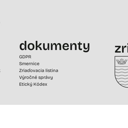
-
dokumenty
zr
GDPR
Smernice
k
Zriaďovacia listina
Výročné správy
Etický Kódex