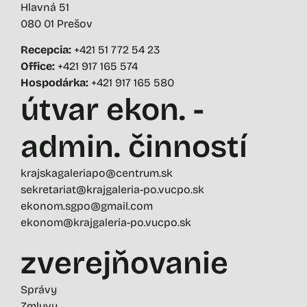
Hlavná 51
080 01 Prešov
Recepcia:
+421 51 772 54 23
Office:
+421 917 165 574
Hospodárka:
+421 917 165 580
útvar ekon. -
admin. činností
krajskagaleriapo@centrum.sk
sekretariat@krajgaleria-po.vucpo.sk
ekonom.sgpo@gmail.com
ekonom@krajgaleria-po.vucpo.sk
zverejňovanie
Správy
Zmluvy