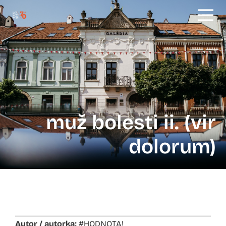
muž bolesti ii. (vir
dolorum)
Autor / autorka:
#HODNOTA!