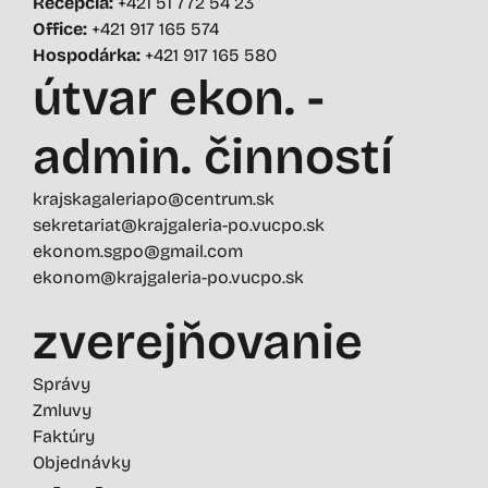
Recepcia:
+421 51 772 54 23
Office:
+421 917 165 574
Hospodárka:
+421 917 165 580
útvar ekon. -
admin. činností
krajskagaleriapo@centrum.sk
sekretariat@krajgaleria-po.vucpo.sk
ekonom.sgpo@gmail.com
ekonom@krajgaleria-po.vucpo.sk
zverejňovanie
Správy
Zmluvy
Faktúry
Objednávky