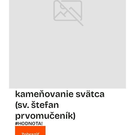
kameňovanie svätca
(sv. štefan
prvomučeník)
#HODNOTA!
Zobraziť