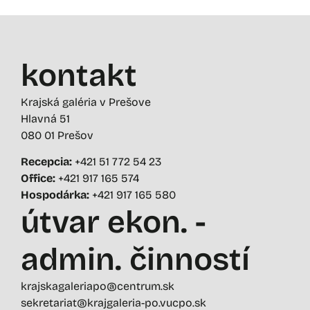
kontakt
Krajská galéria v Prešove
Hlavná 51
080 01 Prešov
Recepcia:
+421 51 772 54 23
Office:
+421 917 165 574
Hospodárka:
+421 917 165 580
útvar ekon. -
admin. činností
krajskagaleriapo@centrum.sk
sekretariat@krajgaleria-po.vucpo.sk