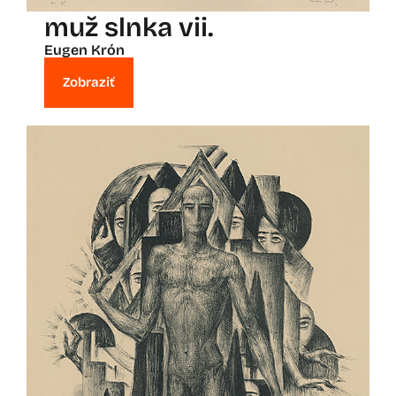
muž slnka vii.
Eugen Krón
Zobraziť