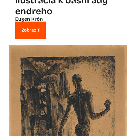
ilustrácia k básni ady
endreho
Eugen Krón
Zobraziť