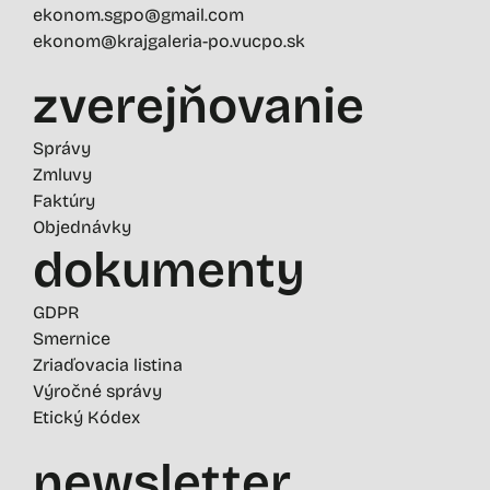
ekonom.sgpo@gmail.com
ekonom@krajgaleria-po.vucpo.sk
zverejňovanie
Správy
Zmluvy
Faktúry
Objednávky
dokumenty
GDPR
Smernice
Zriaďovacia listina
Výročné správy
Etický Kódex
newsletter