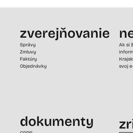
zverejňovanie
ne
Správy
Ak si 
Zmluvy
inform
Faktúry
Krajsk
Objednávky
svoj e
-
dokumenty
zr
GDPR