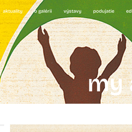
aktuality
o galérii
výstavy
podujatie
ed
my a