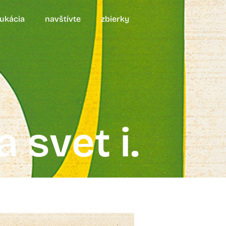
ukácia
navštívte
zbierky
 svet i.