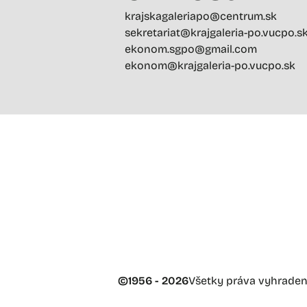
krajskagaleriapo@centrum.sk
sekretariat@krajgaleria-po.vucpo.s
ekonom.sgpo@gmail.com
ekonom@krajgaleria-po.vucpo.sk
©
1956 - 2026
Všetky práva vyhrade