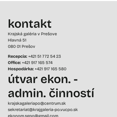
kontakt
Krajská galéria v Prešove
Hlavná 51
080 01 Prešov
Recepcia:
+421 51 772 54 23
Office:
+421 917 165 574
Hospodárka:
+421 917 165 580
útvar ekon. -
admin. činností
krajskagaleriapo@centrum.sk
sekretariat@krajgaleria-po.vucpo.sk
ekonom.sgpo@gmail.com