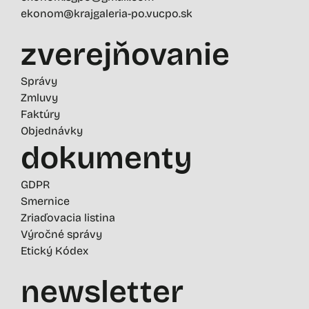
ekonom@krajgaleria-po.vucpo.sk
zverejňovanie
Správy
Zmluvy
Faktúry
Objednávky
dokumenty
GDPR
Smernice
Zriaďovacia listina
Výročné správy
Etický Kódex
newsletter