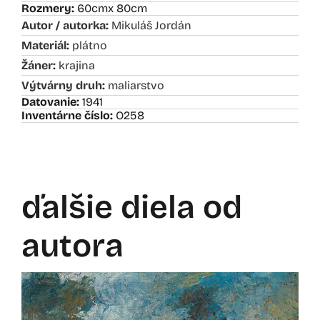
Rozmery:
60cm
x 80cm
Autor / autorka:
Mikuláš Jordán
Materiál:
plátno
Žáner:
krajina
Výtvárny druh:
maliarstvo
Datovanie:
1941
Inventárne číslo:
O258
ďalšie diela od
autora